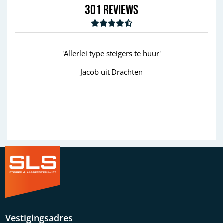
301
Reviews
'Allerlei type steigers te huur'
'goed
Jacob uit Drachten
Wim uit 
Previous
Next
Vestigingsadres