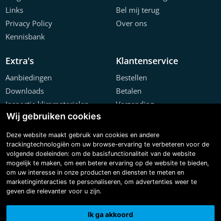
Links
Bel mij terug
Privacy Policy
Over ons
Kennisbank
Extra's
Klantenservice
Aanbiedingen
Bestellen
Downloads
Betalen
Inspectie klimmaterialen
Verzending
Wij gebruiken cookies
Offerte configurator
Retourneren
Projecten
Klachten
Deze website maakt gebruik van cookies en andere
trackingtechnologiën om uw browse-ervaring te verbeteren voor de
volgende doeleinden:
om de basisfunctionaliteit van de website
mogelijk te maken
,
om een betere ervaring op de website te bieden
,
om uw interesse in onze producten en diensten te meten en
marketinginteracties te personaliseren
,
om advertenties weer te
geven die relevanter voor u zijn
.
Copyright © 2026 Steiger & Ladderspecialist B.V.
Made with
BO. Be Original
| Powered by
BO Creator DXP®
Ik ga akkoord