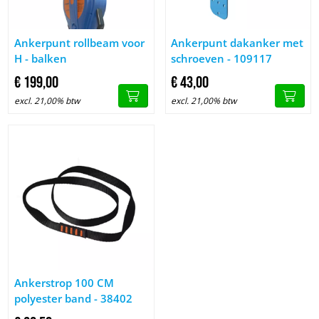
Image Ankerpunt rollbeam voor H - balken
Image Ankerpunt dakanker met
Ankerpunt rollbeam voor
Ankerpunt dakanker met
H - balken
schroeven - 109117
€
199,
00
€
43,
00
excl. 21,00% btw
excl. 21,00% btw
Image Ankerstrop 100 CM polyester band - 38402
Ankerstrop 100 CM
polyester band - 38402