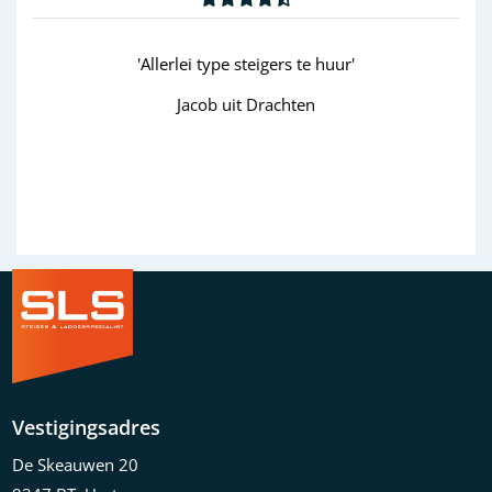
'Allerlei type steigers te huur'
Jacob uit Drachten
W
Previous
Next
Vestigingsadres
De Skeauwen 20