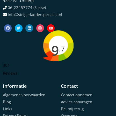
9247 BT Ureterp
06-22457774 (Sietse)
info@steigerladderspecialist.nl
9
.7
301
Reviews
Informatie
Contact
Algemene voorwaarden
Contact opnemen
Blog
Advies aanvragen
Links
Bel mij terug
Privacy Policy
Over ons