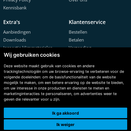
Kennisbank
Extra's
Klantenservice
Aanbiedingen
Bestellen
Downloads
Betalen
Inspectie klimmaterialen
Verzending
Wij gebruiken cookies
Offerte configurator
Retourneren
Projecten
Klachten
Deze website maakt gebruik van cookies en andere
trackingtechnologiën om uw browse-ervaring te verbeteren voor de
volgende doeleinden:
om de basisfunctionaliteit van de website
mogelijk te maken
,
om een betere ervaring op de website te bieden
,
om uw interesse in onze producten en diensten te meten en
marketinginteracties te personaliseren
,
om advertenties weer te
geven die relevanter voor u zijn
.
Copyright © 2026 Steiger & Ladderspecialist B.V.
Made with
BO. Be Original
| Powered by
BO Creator DXP®
Ik ga akkoord
3D tour
Cookie instellingen
Ik weiger