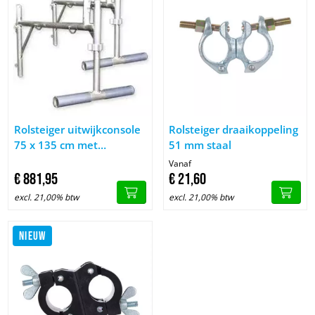
Image Rolsteiger uitwijkconsole 75 x 135 cm met lichtgewicht 
Image Rolsteiger draaikoppeli
Rolsteiger uitwijkconsole
Rolsteiger draaikoppeling
75 x 135 cm met
51 mm staal
lichtgewicht platformen
Vanaf
€
881,
95
€
21,
60
excl. 21,00% btw
excl. 21,00% btw
NIEUW