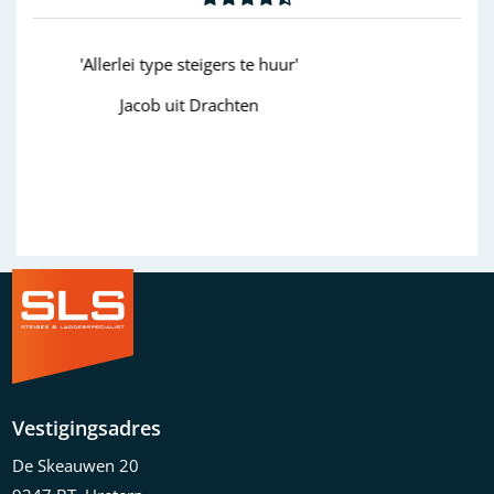
'goed'
Wim uit Aalten
Previous
Next
Vestigingsadres
De Skeauwen 20