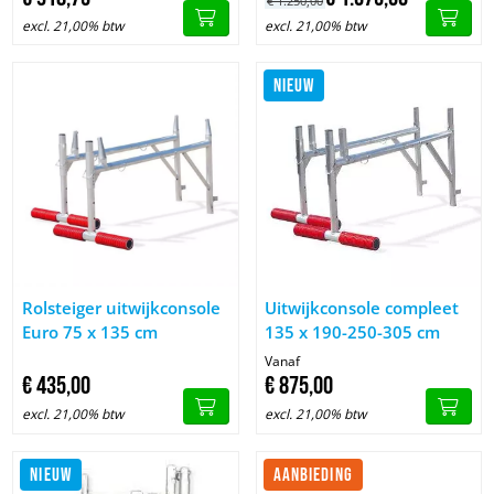
€
1.250,
00
excl. 21,00% btw
excl. 21,00% btw
NIEUW
Image Rolsteiger uitwijkconsole Euro 75 x 135 cm
Image Uitwijkconsole complee
Rolsteiger uitwijkconsole
Uitwijkconsole compleet
Euro 75 x 135 cm
135 x 190-250-305 cm
Vanaf
€
435,
00
€
875,
00
excl. 21,00% btw
excl. 21,00% btw
NIEUW
AANBIEDING