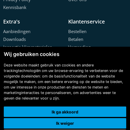
Kennisbank
Extra's
Klantenservice
Aanbiedingen
Bestellen
Downloads
Betalen
Inspectie klimmaterialen
Verzending
Wij gebruiken cookies
Offerte configurator
Retourneren
Projecten
Klachten
Deze website maakt gebruik van cookies en andere
trackingtechnologiën om uw browse-ervaring te verbeteren voor de
volgende doeleinden:
om de basisfunctionaliteit van de website
mogelijk te maken
,
om een betere ervaring op de website te bieden
,
om uw interesse in onze producten en diensten te meten en
marketinginteracties te personaliseren
,
om advertenties weer te
geven die relevanter voor u zijn
.
Copyright © 2026 Steiger & Ladderspecialist B.V.
Made with
BO. Be Original
| Powered by
BO Creator DXP®
Ik ga akkoord
3D tour
Cookie instellingen
Ik weiger