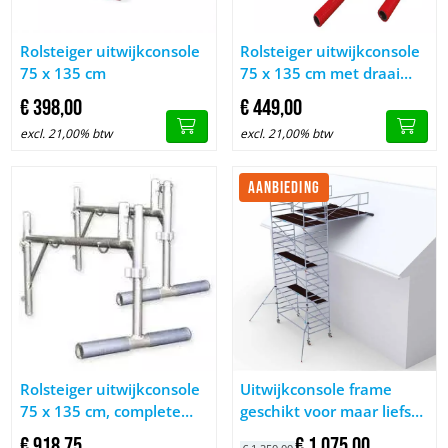
Image Rolsteiger uitwijkconsole 75 x 135 cm
Image Rolsteiger uitwijkconsol
Rolsteiger uitwijkconsole
Rolsteiger uitwijkconsole
75 x 135 cm
75 x 135 cm met draai
spindel
€
398,
00
€
449,
00
excl. 21,00% btw
excl. 21,00% btw
AANBIEDING
Image Rolsteiger uitwijkconsole 75 x 135 cm, complete set, Ar
Image Uitwijkconsole frame ges
Rolsteiger uitwijkconsole
Uitwijkconsole frame
75 x 135 cm, complete
geschikt voor maar liefst
set, Arbo
4 platformen.
€
918,
75
€
1.075,
00