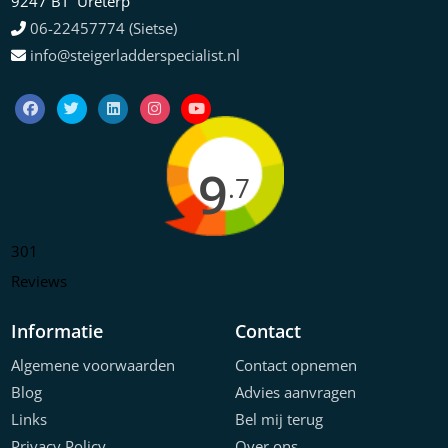
9247 BT Ureterp
06-22457774 (Sietse)
info@steigerladderspecialist.nl
9
.7
301
Reviews
Informatie
Contact
Algemene voorwaarden
Contact opnemen
Blog
Advies aanvragen
Links
Bel mij terug
Privacy Policy
Over ons