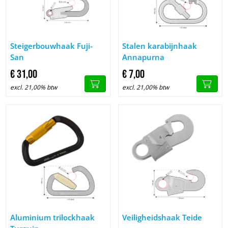
Image Steigerbouwhaak Fuji-San
Image Stalen karabijnhaak Ann
Steigerbouwhaak Fuji-
Stalen karabijnhaak
San
Annapurna
€
31,
00
€
7,
00
excl. 21,00% btw
excl. 21,00% btw
Image Aluminium trilockhaak Turquin
Image Veiligheidshaak Teide
Aluminium trilockhaak
Veiligheidshaak Teide