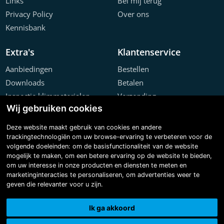
Links
Bel mij terug
Privacy Policy
Over ons
Kennisbank
Extra's
Klantenservice
Aanbiedingen
Bestellen
Downloads
Betalen
Inspectie klimmaterialen
Verzending
Wij gebruiken cookies
Offerte configurator
Retourneren
Projecten
Klachten
Deze website maakt gebruik van cookies en andere
trackingtechnologiën om uw browse-ervaring te verbeteren voor de
volgende doeleinden:
om de basisfunctionaliteit van de website
mogelijk te maken
,
om een betere ervaring op de website te bieden
,
om uw interesse in onze producten en diensten te meten en
marketinginteracties te personaliseren
,
om advertenties weer te
geven die relevanter voor u zijn
.
Copyright © 2026 Steiger & Ladderspecialist B.V.
Made with
BO. Be Original
| Powered by
BO Creator DXP®
Ik ga akkoord
3D tour
Cookie instellingen