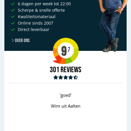
6 dagen per week tot 22:00
Scherpe & snelle offerte
Kwaliteitsmateriaal
Online sinds 2007
Direct leverbaar
Over ons
9
.7
301
Reviews
'goed'
Wim uit Aalten
Previous
Next