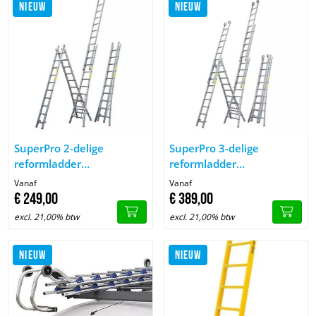
NIEUW
NIEUW
Image SuperPro 2-delige reformladder geanodiseerd
Image SuperPro 3-delige refo
SuperPro 2-delige
SuperPro 3-delige
reformladder
reformladder
geanodiseerd
geanodiseerd met
Vanaf
Vanaf
uitgebogen bomen
€
249,
00
€
389,
00
excl. 21,00% btw
excl. 21,00% btw
NIEUW
NIEUW