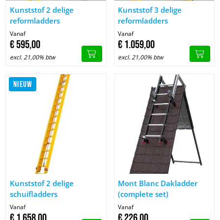
Image Kunststof 2 delige reformladders
Image Kunststof 3 delige refor
Kunststof 2 delige
Kunststof 3 delige
reformladders
reformladders
Vanaf
Vanaf
€
595,
00
€
1.059,
00
excl. 21,00% btw
excl. 21,00% btw
NIEUW
Image Kunststof 2 delige schuifladders
Image Mont Blanc Dakladder (c
Kunststof 2 delige
Mont Blanc Dakladder
schuifladders
(complete set)
Vanaf
Vanaf
€
1.658,
00
€
226,
00