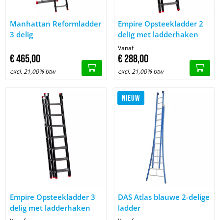
Image Manhattan Reformladder 3 delig
Image Empire Opsteekladder 2 
Manhattan Reformladder
Empire Opsteekladder 2
3 delig
delig met ladderhaken
Vanaf
€
465,
00
€
288,
00
excl. 21,00% btw
excl. 21,00% btw
NIEUW
Image Empire Opsteekladder 3 delig met ladderhaken
Image DAS Atlas blauwe 2-delig
Empire Opsteekladder 3
DAS Atlas blauwe 2-delige
delig met ladderhaken
ladder