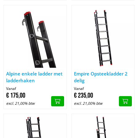
Image Alpine enkele ladder met ladderhaken
Image Empire Opsteekladder 2 
Alpine enkele ladder met
Empire Opsteekladder 2
ladderhaken
delig
Vanaf
Vanaf
€
175,
00
€
235,
00
excl. 21,00% btw
excl. 21,00% btw