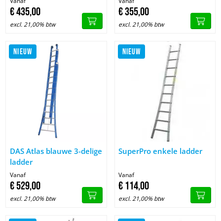
Vanaf
Vanaf
€
435,
00
€
355,
00
excl. 21,00% btw
excl. 21,00% btw
NIEUW
NIEUW
Image DAS Atlas blauwe 3-delige ladder
Image SuperPro enkele ladder
DAS Atlas blauwe 3-delige
SuperPro enkele ladder
ladder
Vanaf
Vanaf
€
529,
00
€
114,
00
excl. 21,00% btw
excl. 21,00% btw