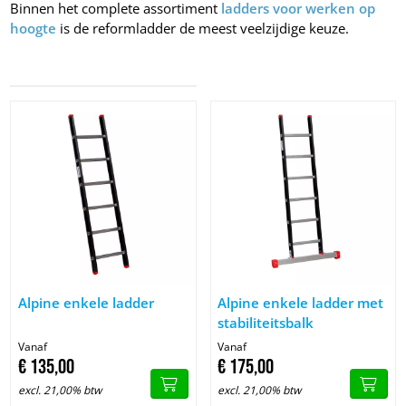
Binnen het complete assortiment
ladders voor werken op
hoogte
is de reformladder de meest veelzijdige keuze.
Image Alpine enkele ladder
Image Alpine enkele ladder met 
Alpine enkele ladder
Alpine enkele ladder met
stabiliteitsbalk
Vanaf
Vanaf
€
135,
00
€
175,
00
excl. 21,00% btw
excl. 21,00% btw