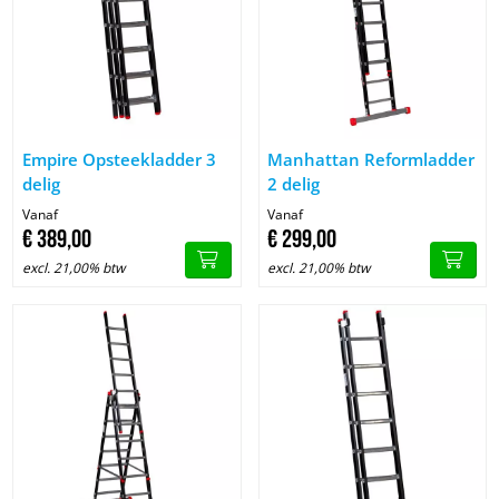
Image Empire Opsteekladder 3 delig
Image Manhattan Reformladder
Empire Opsteekladder 3
Manhattan Reformladder
delig
2 delig
Vanaf
Vanaf
€
389,
00
€
299,
00
excl. 21,00% btw
excl. 21,00% btw