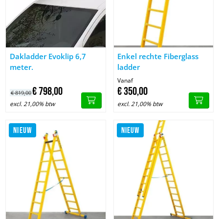
Image Dakladder Evoklip 6,7 meter.
Image Enkel rechte Fiberglass l
Dakladder Evoklip 6,7
Enkel rechte Fiberglass
meter.
ladder
Vanaf
€
798,
00
€
350,
00
€
819,
00
excl. 21,00% btw
excl. 21,00% btw
NIEUW
NIEUW