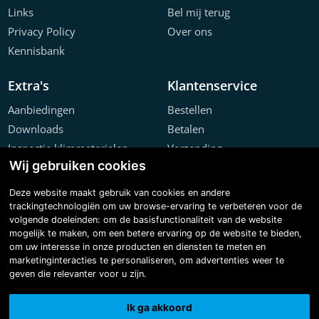
Links
Bel mij terug
Privacy Policy
Over ons
Kennisbank
Extra's
Klantenservice
Aanbiedingen
Bestellen
Downloads
Betalen
Inspectie klimmaterialen
Verzending
Wij gebruiken cookies
Offerte configurator
Retourneren
Projecten
Klachten
Deze website maakt gebruik van cookies en andere
trackingtechnologiën om uw browse-ervaring te verbeteren voor de
volgende doeleinden:
om de basisfunctionaliteit van de website
mogelijk te maken
,
om een betere ervaring op de website te bieden
,
om uw interesse in onze producten en diensten te meten en
marketinginteracties te personaliseren
,
om advertenties weer te
geven die relevanter voor u zijn
.
Copyright © 2026 Steiger & Ladderspecialist B.V.
Made with
BO. Be Original
| Powered by
BO Creator DXP®
Ik ga akkoord