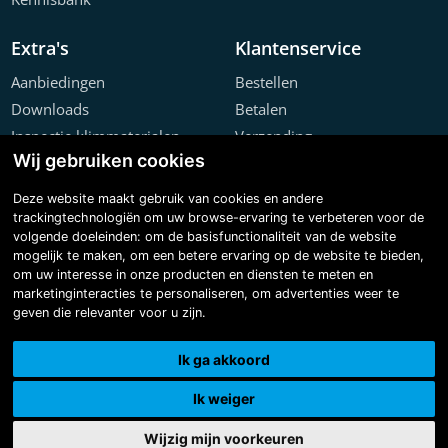
Extra's
Klantenservice
Aanbiedingen
Bestellen
Downloads
Betalen
Inspectie klimmaterialen
Verzending
Wij gebruiken cookies
Offerte configurator
Retourneren
Projecten
Klachten
Deze website maakt gebruik van cookies en andere
trackingtechnologiën om uw browse-ervaring te verbeteren voor de
volgende doeleinden:
om de basisfunctionaliteit van de website
mogelijk te maken
,
om een betere ervaring op de website te bieden
,
om uw interesse in onze producten en diensten te meten en
marketinginteracties te personaliseren
,
om advertenties weer te
geven die relevanter voor u zijn
.
Copyright © 2026 Steiger & Ladderspecialist B.V.
Made with
BO. Be Original
| Powered by
BO Creator DXP®
Ik ga akkoord
3D tour
Cookie instellingen
Ik weiger
Wijzig mijn voorkeuren