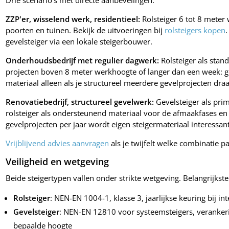
Drie scenario's met directe aanbevelingen:
ZZP'er, wisselend werk, residentieel:
Rolsteiger 6 tot 8 mete
poorten en tuinen. Bekijk de uitvoeringen bij
rolsteigers kopen
gevelsteiger via een lokale steigerbouwer.
Onderhoudsbedrijf met regulier dagwerk:
Rolsteiger als stan
projecten boven 8 meter werkhoogte of langer dan een week: ge
materiaal alleen als je structureel meerdere gevelprojecten draa
Renovatiebedrijf, structureel gevelwerk:
Gevelsteiger als pri
rolsteiger als ondersteunend materiaal voor de afmaakfases en 
gevelprojecten per jaar wordt eigen steigermateriaal interessant
Vrijblijvend advies aanvragen
als je twijfelt welke combinatie p
Veiligheid en wetgeving
Beide steigertypen vallen onder strikte wetgeving. Belangrijkst
Rolsteiger
: NEN-EN 1004-1, klasse 3, jaarlijkse keuring bij in
Gevelsteiger
: NEN-EN 12810 voor systeemsteigers, verankeri
bepaalde hoogte