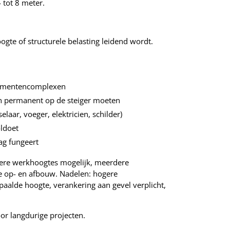
tot 8 meter.
ogte of structurele belasting leidend wordt.
e
rtementencomplexen
n permanent op de steiger moeten
aar, voeger, elektricien, schilder)
ldoet
ag fungeert
gere werkhoogtes mogelijk, meerdere
lde op- en afbouw. Nadelen: hogere
aalde hoogte, verankering aan gevel verplicht,
oor langdurige projecten.