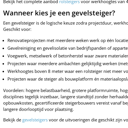
Bekijk het complete aanbod
rolsteigers
voor werkhoogtes van 4 
Wanneer kies je een gevelsteiger?
Een gevelsteiger is de logische keuze zodra projectduur, werkho
Geschikt voor:
Renovatieprojecten met meerdere weken werk op één locati
Gevelreiniging en gevelisolatie van bedrijfspanden of appa
Voegwerk, metselwerk of betonherstel waar zware materiale
Projecten waar meerdere ambachten gelijktijdig werken (metsel
Werkhoogtes boven 8 meter waar een rolsteiger niet meer vo
Projecten waar de steiger als bouwplatform én materiaalopsl
Voordelen: hogere belastbaarheid, grotere platformruimte, ho
disciplines tegelijk inzetbaar, langere standtijd zonder herhaa
opbouwkosten, gecertificeerde steigerbouwers vereist vanaf bep
langere doorlooptijd voor plaatsing.
Bekijk de
gevelsteigers
voor de uitvoeringen die geschikt zijn v