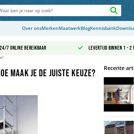
Over ons
Merken
Maatwerk
Blog
Kennisbank
Downlo
24/7 online bereikbaar
Levertijd binnen 1 - 2
ze?
Recente art
oe maak je de juiste keuze?
Image Rolsteiger