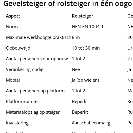
Gevelsteiger of rolsteiger in één oog
Aspect
Rolsteiger
Ge
Norm
NEN-EN 1004-1
NE
Maximale werkhoogte praktisch
8 m
20
Opbouwtijd
10 tot 30 min
Ur
Aantal personen voor opbouw
1 tot 2
2 
Verankering nodig
Nee
Ja
Mobiel
Ja (op wielen)
Ne
Aantal personen op platform
1 tot 2
Me
Platformruimte
Beperkt
Ru
Materiaalopslag op steiger
Beperkt
Ru
Investering
Aanschaf eenmalig
Pe