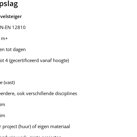
opslag
velsteiger
N-EN 12810
 m+
en tot dagen
tot 4 (gecertificeerd vanaf hoogte)
e (vast)
erdere, ook verschillende disciplines
im
im
r project (huur) of eigen materiaal