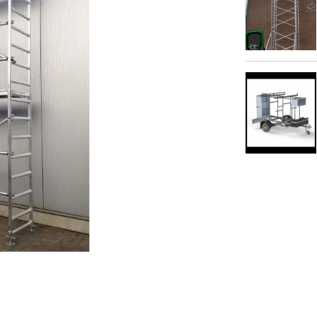
Image Rolsteige
Image Steigeraan