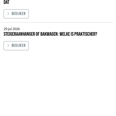
dat
Bekijken
r door 1 persoon opbouwen: welke systemen kunnen dat
29 jul 2026
Steigeraanhanger of bakwagen: welke is praktischer?
Bekijken
hanger of bakwagen: welke is praktischer?