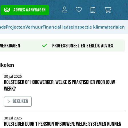
Advies aanvragen
Offerte
ads
Projecten
Verhuur
Financial lease
Inspectie klimmaterialen
 werkdagen
Professioneel en eerlijk advies
ikelen
30 jul 2026
Rolsteiger of hoogwerker: welke is praktischer voor jouw
werk?
Bekijken
 of hoogwerker: welke is praktischer voor jouw werk?
30 jul 2026
Rolsteiger door 1 persoon opbouwen: welke systemen kunnen