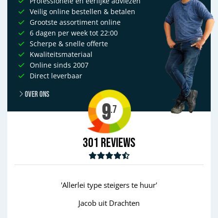
Professionele en eerlijke adviezen
Veilig online bestellen & betalen
Grootste assortiment online
6 dagen per week tot 22:00
Scherpe & snelle offerte
Kwaliteitsmateriaal
Online sinds 2007
Direct leverbaar
Over ons
9
.7
301
Reviews
uur'
'goed'
Wim uit Aalten