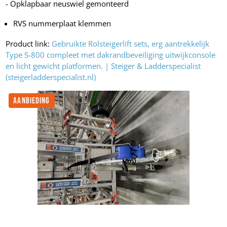
- Opklapbaar neuswiel gemonteerd
RVS nummerplaat klemmen
Product link:
Gebruikte Rolsteigerlift sets, erg aantrekkelijk
Type S-800 compleet met dakrandbeveiliging uitwijkconsole
en licht gewicht platformen. | Steiger & Ladderspecialist
(steigerladderspecialist.nl)
AANBIEDING