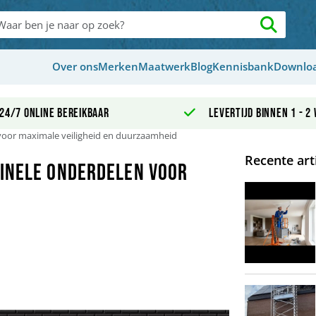
Over ons
Merken
Maatwerk
Blog
Kennisbank
Downlo
24/7 online bereikbaar
Levertijd binnen 1 - 2
 voor maximale veiligheid en duurzaamheid
Recente art
ginele onderdelen voor
d
Afbeelding Rolst