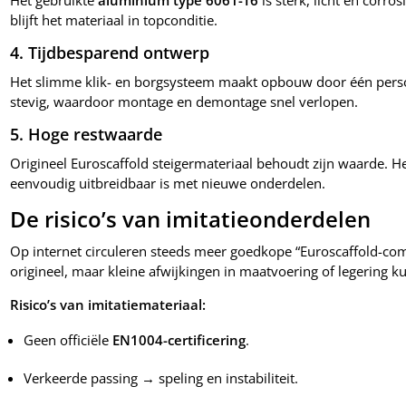
Het gebruikte
aluminium type 6061-T6
is sterk, licht en corro
blijft het materiaal in topconditie.
4. Tijdbesparend ontwerp
Het slimme klik- en borgsysteem maakt opbouw door één persoo
stevig, waardoor montage en demontage snel verlopen.
5. Hoge restwaarde
Origineel Euroscaffold steigermateriaal behoudt zijn waarde. He
eenvoudig uitbreidbaar is met nieuwe onderdelen.
De risico’s van imitatieonderdelen
Op internet circuleren steeds meer goedkope “Euroscaffold-com
origineel, maar kleine afwijkingen in maatvoering of legering 
Risico’s van imitatiemateriaal:
Geen officiële
EN1004-certificering
.
Verkeerde passing → speling en instabiliteit.