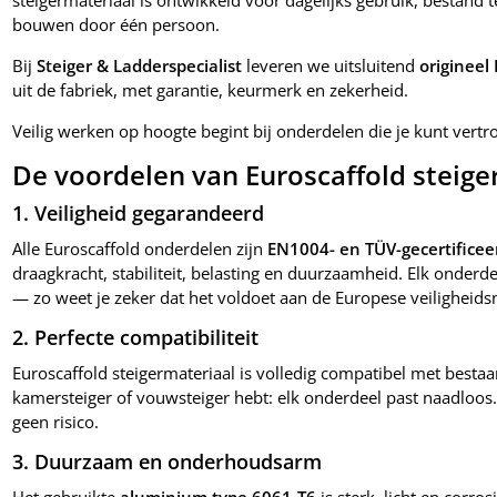
steigermateriaal is ontwikkeld voor dagelijks gebruik, bestand 
bouwen door één persoon.
Bij
Steiger & Ladderspecialist
leveren we uitsluitend
origineel
uit de fabriek, met garantie, keurmerk en zekerheid.
Veilig werken op hoogte begint bij onderdelen die je kunt vert
De voordelen van Euroscaffold steige
1. Veiligheid gegarandeerd
Alle Euroscaffold onderdelen zijn
EN1004- en TÜV-gecertificee
draagkracht, stabiliteit, belasting en duurzaamheid. Elk onde
— zo weet je zeker dat het voldoet aan de Europese veiligheid
2. Perfecte compatibiliteit
Euroscaffold steigermateriaal is volledig compatibel met bestaa
kamersteiger of vouwsteiger hebt: elk onderdeel past naadloos
geen risico.
3. Duurzaam en onderhoudsarm