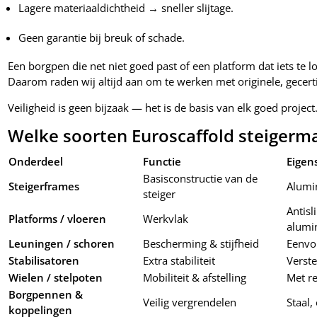
Lagere materiaaldichtheid → sneller slijtage.
Geen garantie bij breuk of schade.
Een borgpen die net niet goed past of een platform dat iets te los
Daarom raden wij altijd aan om te werken met originele, gecert
Veiligheid is geen bijzaak — het is de basis van elk goed project
Welke soorten Euroscaffold steigermat
Onderdeel
Functie
Eigen
Basisconstructie van de
Steigerframes
Alumin
steiger
Antisl
Platforms / vloeren
Werkvlak
alumi
Leuningen / schoren
Bescherming & stijfheid
Eenvo
Stabilisatoren
Extra stabiliteit
Verste
Wielen / stelpoten
Mobiliteit & afstelling
Met r
Borgpennen &
Veilig vergrendelen
Staal,
koppelingen