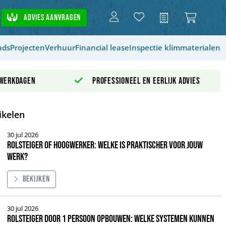
Advies aanvragen
Offerte
ads
Projecten
Verhuur
Financial lease
Inspectie klimmaterialen
 werkdagen
Professioneel en eerlijk advies
ikelen
30 jul 2026
Rolsteiger of hoogwerker: welke is praktischer voor jouw
werk?
Bekijken
eiger of hoogwerker: welke is praktischer voor jouw werk?
30 jul 2026
Rolsteiger door 1 persoon opbouwen: welke systemen kunnen