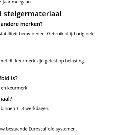
5 jaar meegaan.
d steigermateriaal
t andere merken?
tabiliteit beïnvloeden. Gebruik altijd originele
met dit keurmerk zijn getest op belasting,
old is?
o en keurmerk.
iaal?
k binnen 1–3 werkdagen.
jouw bestaande Euroscaffold systemen.