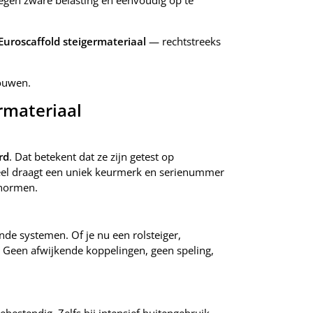
tegen zware belasting en eenvoudig op te
 Euroscaffold steigermateriaal
— rechtstreeks
rouwen.
rmateriaal
rd
. Dat betekent dat ze zijn getest op
rdeel draagt een uniek keurmerk en serienummer
snormen.
nde systemen. Of je nu een rolsteiger,
. Geen afwijkende koppelingen, geen speling,