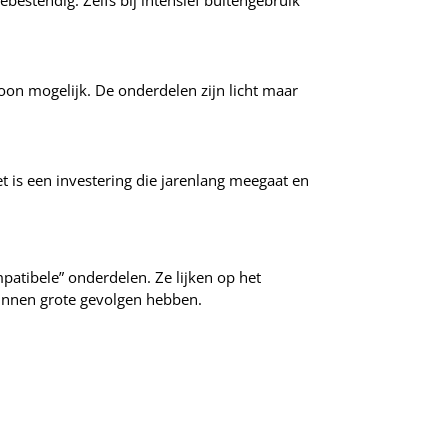
siebestendig. Zelfs bij intensief buitengebruik
n mogelijk. De onderdelen zijn licht maar
t is een investering die jarenlang meegaat en
patibele” onderdelen. Ze lijken op het
kunnen grote gevolgen hebben.