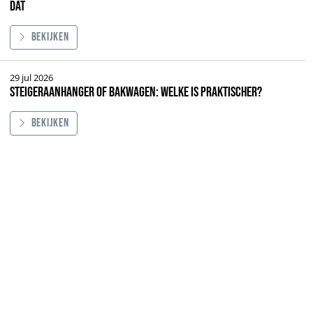
dat
Bekijken
teiger door 1 persoon opbouwen: welke systemen kunnen dat
29 jul 2026
Steigeraanhanger of bakwagen: welke is praktischer?
Bekijken
eraanhanger of bakwagen: welke is praktischer?