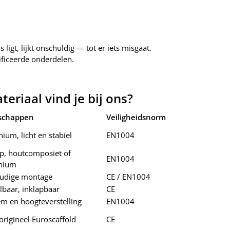
 ligt, lijkt onschuldig — tot er iets misgaat.
ificeerde onderdelen.
.
eriaal vind je bij ons?
schappen
Veiligheidsnorm
ium, licht en stabiel
EN1004
ip, houtcomposiet of
EN1004
nium
udige montage
CE / EN1004
lbaar, inklapbaar
CE
em en hoogteverstelling
EN1004
 origineel Euroscaffold
CE