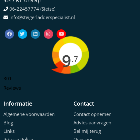
9247 BT Ureterp
06-22457774 (Sietse)
info@steigerladderspecialist.nl
9
.7
301
Reviews
Informatie
Contact
Algemene voorwaarden
Contact opnemen
Blog
Advies aanvragen
Links
Bel mij terug
Privacy Policy
Over ons