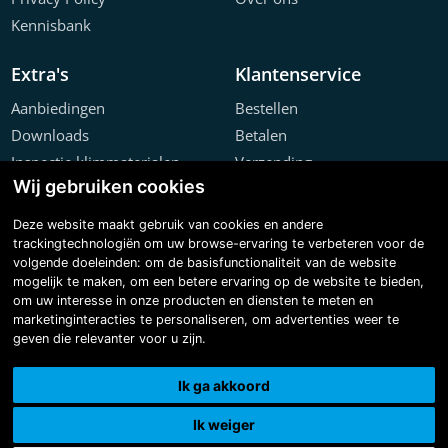
Kennisbank
Extra's
Klantenservice
Aanbiedingen
Bestellen
Downloads
Betalen
Inspectie klimmaterialen
Verzending
Wij gebruiken cookies
Offerte configurator
Retourneren
Projecten
Klachten
Deze website maakt gebruik van cookies en andere
trackingtechnologiën om uw browse-ervaring te verbeteren voor de
volgende doeleinden:
om de basisfunctionaliteit van de website
mogelijk te maken
,
om een betere ervaring op de website te bieden
,
om uw interesse in onze producten en diensten te meten en
marketinginteracties te personaliseren
,
om advertenties weer te
geven die relevanter voor u zijn
.
Copyright © 2026 Steiger & Ladderspecialist B.V.
Made with
BO. Be Original
| Powered by
BO Creator DXP®
Ik ga akkoord
3D tour
Cookie instellingen
Ik weiger