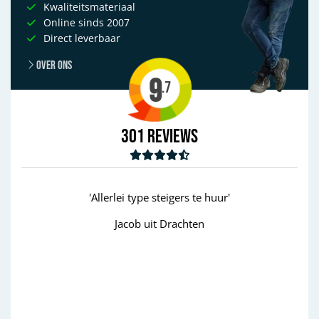
Kwaliteitsmateriaal
Online sinds 2007
Direct leverbaar
Over ons
9
.7
301
Reviews
Allerlei type steigers te huur'
'goed'
Jacob uit Drachten
Wim uit Aa
Previous
Next