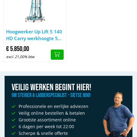
Afbeelding Hoogwerker Up Lift 5 140 HD Carry werkhoogte 5 
Hoogwerker Up Lift 5 140
HD Carry werkhoogte 5
meter
€
5.850,
00
excl. 21,00% btw
Veilig werken begint hier!
Uw Steiger & Ladderspecialist - Sietse Booi
Professionele en eerlijke adviezen
Veilig online bestellen & betalen
Grootste assortiment online
6 dagen per week tot 22:00
Scherpe & snelle offerte