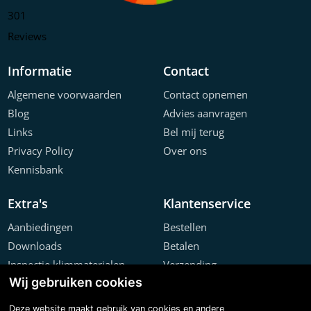
301
Reviews
Informatie
Contact
Algemene voorwaarden
Contact opnemen
Blog
Advies aanvragen
Links
Bel mij terug
Privacy Policy
Over ons
Kennisbank
Extra's
Klantenservice
Aanbiedingen
Bestellen
Downloads
Betalen
Inspectie klimmaterialen
Verzending
Wij gebruiken cookies
Offerte configurator
Retourneren
Projecten
Klachten
Deze website maakt gebruik van cookies en andere