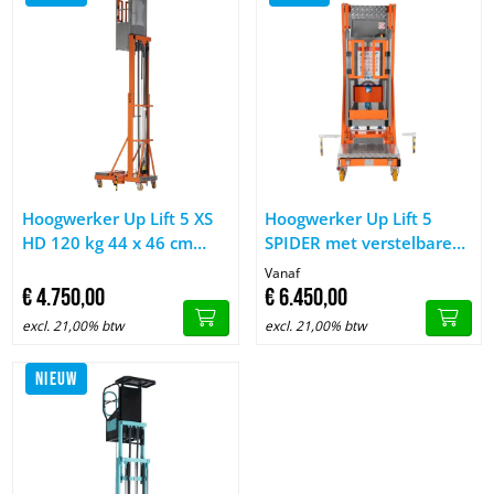
Afbeelding Hoogwerker Up Lift 5 XS HD 120 kg 44 x 46 cm we
Afbeelding Hoogwerker Up Lift 
Hoogwerker Up Lift 5 XS
Hoogwerker Up Lift 5
HD 120 kg 44 x 46 cm
SPIDER met verstelbare
werkhoogte 5 meter
stabilisatoren
Vanaf
€
4.750,
00
€
6.450,
00
excl. 21,00% btw
excl. 21,00% btw
NIEUW