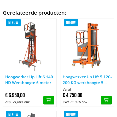
Gerelateerde producten:
NIEUW
NIEUW
Afbeelding Hoogwerker Up Lift 6 140 HD Werkhoogte 6 meter
Afbeelding Hoogwerker Up Lif
Hoogwerker Up Lift 6 140
Hoogwerker Up Lift 5 120-
HD Werkhoogte 6 meter
200 KG werkhoogte 5
meter
Vanaf
€
6.950,
00
€
4.750,
00
excl. 21,00% btw
excl. 21,00% btw
NIEUW
NIEUW