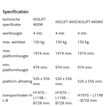
Specificaties:
technische
IXOLIFT
IXOLIFT 400S
IXOLIFT 400WS
specificatie
400W
werkhoogte
4 mtr.
4 mtr.
4 mtr.
max. werklast
150 kg.
150 kg.
150 kg.
max.
1974 mm.
1974 mm.
1974 mm.
platformhoogte
min.
974 mm.
974 mm.
974 mm.
platformhoogte
526 x 556
526 x 556
platform afmeting
526 x 556 mm.
mm.
mm.
H1970 –
H1970 –
transportmaten H-
H1970 – L1198
L1198 –
L1198 –
L-B
– B728 mm.
B728 mm.
B728 mm.