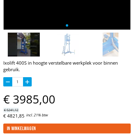
Ixolift 400S in hoogte verstelbare werkplek voor binnen
gebruik.
€
3985,
00
€
5241,
12
incl. 21% btw
€
4821,
85
In winkelwagen