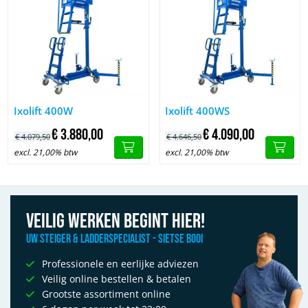
Afbeelding Ixolift 400W
Afbeelding Ixolift 400WS
Ixolift 400W
Ixolift 400WS
€
3.880,
00
€
4.090,
00
€
4.079,
50
€
4.646,
50
excl. 21,00% btw
excl. 21,00% btw
Veilig werken begint hier!
Uw Steiger & Ladderspecialist - Sietse Booi
Professionele en eerlijke adviezen
Veilig online bestellen & betalen
Grootste assortiment online