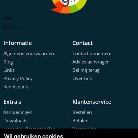
9
301
Reviews
Informatie
Contact
Algemene voorwaarden
Contact opnemen
Blog
Advies aanvragen
Links
Bel mij terug
Privacy Policy
Over ons
Kennisbank
Extra's
Klantenservice
Aanbiedingen
Bestellen
Downloads
Betalen
Inspectie klimmaterialen
Verzending
Wij gebruiken cookies
Offerte configurator
Retourneren