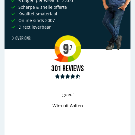
6 dagen per week tot 22:00
Scherpe & snelle offerte
Kwaliteitsmateriaal
Online sinds 2007
Direct leverbaar
Over ons
9
.7
301
Reviews
'goed'
Wim uit Aalten
Previous
Next