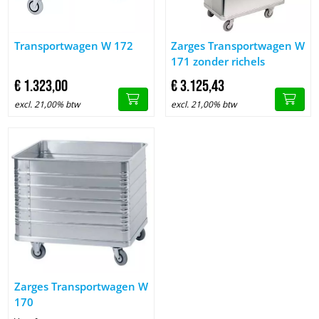
Afbeelding Transportwagen W 172
Afbeelding Zarges Transportwa
Transportwagen W 172
Zarges Transportwagen W
171 zonder richels
€
1.323,
00
€
3.125,
43
excl. 21,00% btw
excl. 21,00% btw
Afbeelding Zarges Transportwagen W 170
Zarges Transportwagen W
170