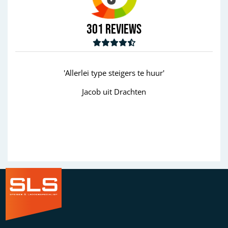
301
Reviews
'Allerlei type steigers te huur'
'goed
Jacob uit Drachten
Wim uit 
Previous
Next