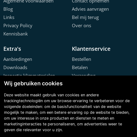
Algemene voorwaarden
Contact opnemen
Blog
Advies aanvragen
Links
Bel mij terug
Privacy Policy
Over ons
Kennisbank
Extra's
Klantenservice
Aanbiedingen
Bestellen
Downloads
Betalen
Inspectie klimmaterialen
Verzending
Wij gebruiken cookies
Offerte configurator
Retourneren
Projecten
Klachten
Deze website maakt gebruik van cookies en andere
trackingtechnologiën om uw browse-ervaring te verbeteren voor de
volgende doeleinden:
om de basisfunctionaliteit van de website
mogelijk te maken
,
om een betere ervaring op de website te bieden
,
om uw interesse in onze producten en diensten te meten en
marketinginteracties te personaliseren
,
om advertenties weer te
geven die relevanter voor u zijn
.
Copyright © 2026 Steiger & Ladderspecialist B.V.