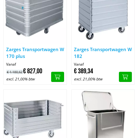
Afbeelding Zarges Transportwagen W 170 plus
Afbeelding Zarges Transportw
Zarges Transportwagen W
Zarges Transportwagen W
170 plus
182
Vanaf
Vanaf
€
827,
00
€
389,
34
€
1.180,
62
excl. 21,00% btw
excl. 21,00% btw