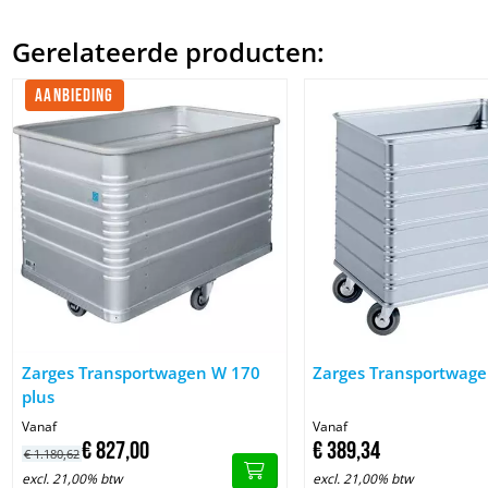
Gerelateerde producten:
AANBIEDING
Afbeelding Zarges Transportwagen W 170 plus
Afbeelding Zarges Tran
Zarges Transportwagen W 170
Zarges Transportwag
plus
Vanaf
Vanaf
€
827,
00
€
389,
34
€
1.180,
62
excl. 21,00% btw
excl. 21,00% btw