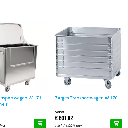
Zarges Transportwagen W 171 zonder richels
Afbeelding Zarges Transportwagen W
ansportwagen W 171
Zarges Transportwagen W 170
hels
Vanaf
3
€
601,
02
 btw
excl. 21,00% btw