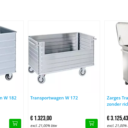
sportwagen W 182
Afbeelding Transportwagen W 172
Afbeelding 
en W 182
Transportwagen W 172
Zarges Tr
zonder ric
€
1.323,
00
€
3.125,
4
excl. 21,00% btw
excl. 21,00%