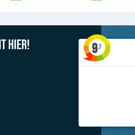
t hier!
9
.7
Previous