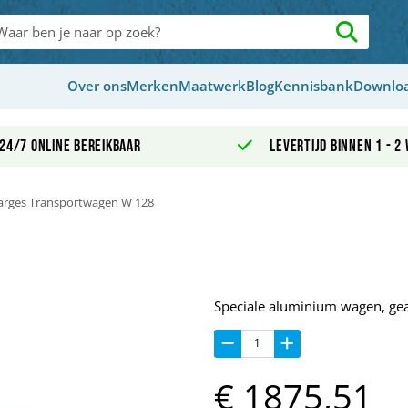
Over ons
Merken
Maatwerk
Blog
Kennisbank
Downlo
24/7 online bereikbaar
Levertijd binnen 1 - 2
arges Transportwagen W 128
Speciale aluminium wagen, gea
€
1875,
51