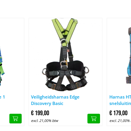
arnas Edge 1
Afbeelding Veiligheidsharnas Edge Discovery Basic
Afbeelding 
e 1
Veiligheidsharnas Edge
Harnas H
Discovery Basic
snelsluiti
€
199,
00
€
179,
00
excl. 21,00% btw
excl. 21,00%