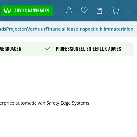
Advies aanvragen
Offerte
ads
Projecten
Verhuur
Financial lease
Inspectie klimmaterialen
 werkdagen
Professioneel en eerlijk advies
terprice automatic van Safety Edge Systems