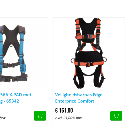
Harnas HT56A X-PAD met snelsluiting - 65342
Afbeelding Veiligheidsharnas Edge Ent
T56A X-PAD met
Veiligheidsharnas Edge
ng - 65342
Enterprice Comfort
€
161,
00
 btw
excl. 21,00% btw