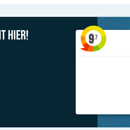
t hier!
9
.7
'Al
Previous