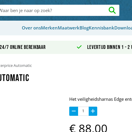
Over ons
Merken
Maatwerk
Blog
Kennisbank
Downlo
24/7 online bereikbaar
Levertijd binnen 1 - 2
terprice Automatic
utomatic
Het veiligheidsharnas Edge en
€
88,
00