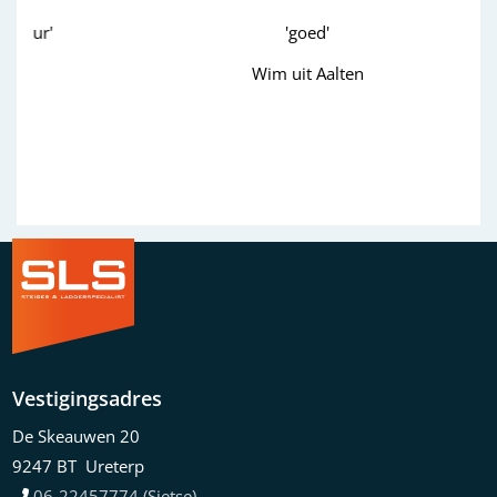
'goed'
Wim uit Aalten
Previous
Next
Vestigingsadres
De Skeauwen 20
9247 BT Ureterp
06-22457774 (Sietse)