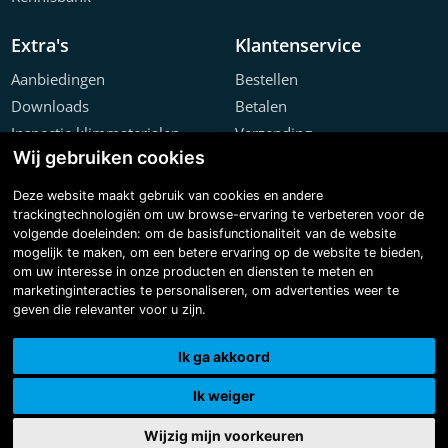
Extra's
Klantenservice
Aanbiedingen
Bestellen
Downloads
Betalen
Inspectie klimmaterialen
Verzending
Wij gebruiken cookies
Offerte configurator
Retourneren
Projecten
Klachten
Deze website maakt gebruik van cookies en andere
trackingtechnologiën om uw browse-ervaring te verbeteren voor de
volgende doeleinden:
om de basisfunctionaliteit van de website
mogelijk te maken
,
om een betere ervaring op de website te bieden
,
om uw interesse in onze producten en diensten te meten en
marketinginteracties te personaliseren
,
om advertenties weer te
geven die relevanter voor u zijn
.
Copyright © 2026 Steiger & Ladderspecialist B.V.
Made with
BO. Be Original
| Powered by
BO Creator DXP®
Ik ga akkoord
3D tour
Cookie instellingen
Ik weiger
Wijzig mijn voorkeuren
0
0