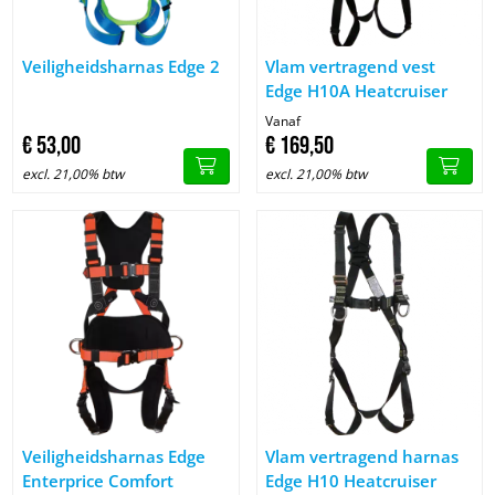
Afbeelding Veiligheidsharnas Edge 2
Afbeelding Vlam vertragend ve
Veiligheidsharnas Edge 2
Vlam vertragend vest
Edge H10A Heatcruiser
Vanaf
€
53,
00
€
169,
50
excl. 21,00% btw
excl. 21,00% btw
Afbeelding Veiligheidsharnas Edge Enterprice Comfort
Afbeelding Vlam vertragend ha
Veiligheidsharnas Edge
Vlam vertragend harnas
Enterprice Comfort
Edge H10 Heatcruiser