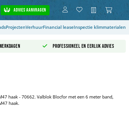
Advies aanvragen
Offerte
ads
Projecten
Verhuur
Financial lease
Inspectie klimmaterialen
 werkdagen
Professioneel en eerlijk advies
47 haak - 70662. Valblok Blocfor met een 6 meter band,
M47 haak.