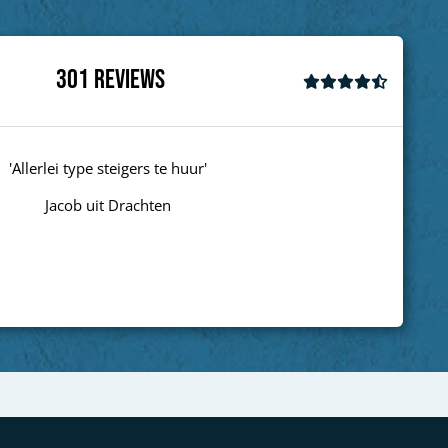
301
Reviews
ei type steigers te huur'
acob uit Drachten
Next