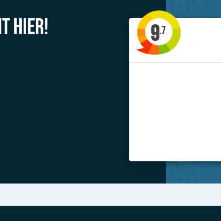
t hier!
9
.7
'Allerl
J
Previous