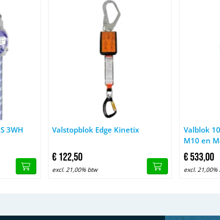
Favorit ABS 3WH
Afbeelding Valstopblok Edge Kinetix
Afbeelding 
ABS 3WH
Valstopblok Edge Kinetix
Valblok 1
M10 en M
€
122,
50
€
533,
00
excl. 21,00% btw
excl. 21,00%