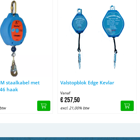
Valblok 10M staalkabel met M10 en M46 haak
Afbeelding Valstopblok Edge Kevlar
0M staalkabel met
Valstopblok Edge Kevlar
46 haak
Vanaf
€
257,
50
 btw
excl. 21,00% btw