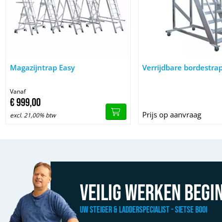
Afbeelding Magazijntrap Easy
Afbeelding Verrijdbare 
Magazijntrap Easy
Verrijdbare bordestra
Vanaf
€
999,
00
Prijs op aanvraag
excl. 21,00% btw
Veilig werken begin
Uw Steiger & Ladderspecialist - Sietse Booi