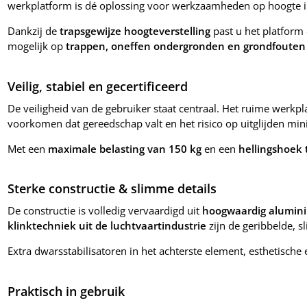
werkplatform is dé oplossing voor werkzaamheden op hoogte 
Dankzij de
trapsgewijze hoogteverstelling
past u het platfor
mogelijk op
trappen, oneffen ondergronden en grondfouten
Veilig, stabiel en gecertificeerd
De veiligheid van de gebruiker staat centraal. Het ruime werkp
voorkomen dat gereedschap valt en het risico op uitglijden mi
Met een
maximale belasting van 150 kg
en een
hellingshoek 
Sterke constructie & slimme details
De constructie is volledig vervaardigd uit
hoogwaardig alumin
klinktechniek uit de luchtvaartindustrie
zijn de geribbelde, s
Extra dwarsstabilisatoren in het achterste element, esthetisch
Praktisch in gebruik