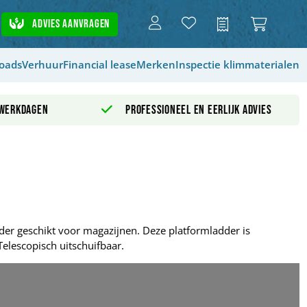
Advies aanvragen
Offerte
oads
Verhuur
Financial lease
Merken
Inspectie klimmaterialen
 werkdagen
Professioneel en eerlijk advies
der geschikt voor magazijnen. Deze platformladder is
Telescopisch uitschuifbaar.