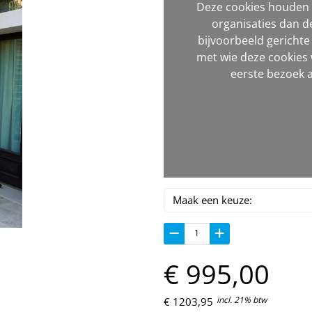
Deze cookies houden h
organisaties dan d
bijvoorbeeld gerichte
met wie deze cookies 
eerste bezoek a
€
995,
00
incl. 21% btw
€
1203,
95