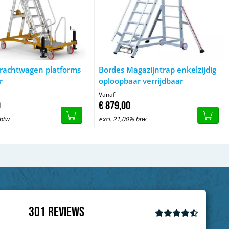
Tanker - Vrachtwagen platforms verrijdbaar
Afbeelding Bordes Magazijntrap enkelz
Vrachtwagen platforms
Bordes Magazijntrap enkelzijdig
r
oploopbaar verrijdbaar
Vanaf
0
€
879,
00
 btw
excl. 21,00% btw
301
Reviews