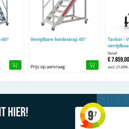
bordestrap 60°
Afbeelding Verrijdbare bordestrap 45°
Afbeelding 
p 60°
Verrijdbare bordestrap 45°
Tanker - 
verrijdbaa
Vanaf
€
7.859,
0
Prijs op aanvraag
excl. 21,00%
t hier!
9
.7