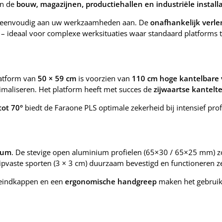
in de
bouw, magazijnen, productiehallen en industriële installa
m eenvoudig aan uw werkzaamheden aan. De
onafhankelijk verle
– ideaal voor complexe werksituaties waar standaard platforms t
latform van
50 × 59 cm
is voorzien van
110 cm hoge kantelbare 
nimaliseren. Het platform heeft met succes de
zijwaartse kantelt
tot 70°
biedt de Faraone PLS optimale zekerheid bij intensief prof
ium
. De stevige open aluminium profielen (65×30 / 65×25 mm) zor
lipvaste sporten (3 × 3 cm) duurzaam bevestigd en functioneren z
e eindkappen en een
ergonomische handgreep
maken het gebruik 