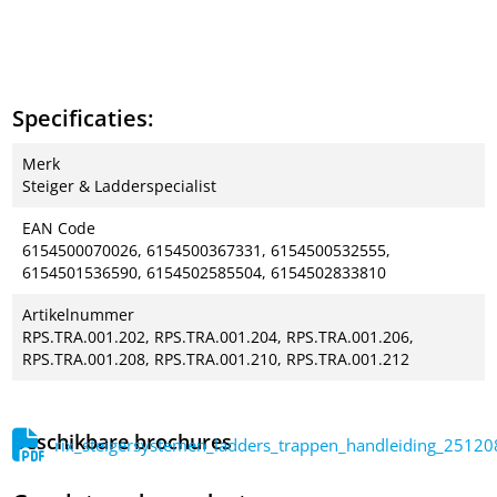
Specificaties:
Merk
Steiger & Ladderspecialist
EAN Code
6154500070026, 6154500367331, 6154500532555,
6154501536590, 6154502585504, 6154502833810
Artikelnummer
RPS.TRA.001.202, RPS.TRA.001.204, RPS.TRA.001.206,
RPS.TRA.001.208, RPS.TRA.001.210, RPS.TRA.001.212
Beschikbare brochures
rix_steigersystemen_ladders_trappen_handleiding_2512