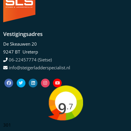
Vestigingsadres
De Skeauwen 20
9247 BT Ureterp
06-22457774 (Sietse)
info@steigerladderspecialist.nl
9
.7
301