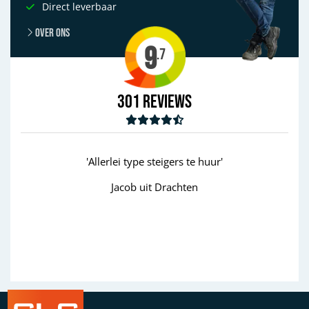
Direct leverbaar
Over ons
9
.7
301
Reviews
e huur'
'goed'
n
Wim uit Aalten
Previous
Next