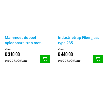
Afbeelding Mammoet dubbel oploopbare trap met inklapbare b
Afbeelding Industrietrap Fiberg
Mammoet dubbel
Industrietrap Fiberglass
oploopbare trap met
type 235
inklapbare beugel
Vanaf
Vanaf
€
310,
00
€
440,
00
excl. 21,00% btw
excl. 21,00% btw