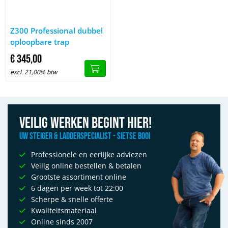
Afbeelding Z300 Professional dubbel oploopbare trap
Z300 Professional dubbel
oploopbare trap
€
345,
00
excl. 21,00% btw
Veilig werken begint hier!
Uw Steiger & Ladderspecialist - Sietse Booi
Professionele en eerlijke adviezen
Veilig online bestellen & betalen
Grootste assortiment online
6 dagen per week tot 22:00
Scherpe & snelle offerte
Kwaliteitsmateriaal
Online sinds 2007