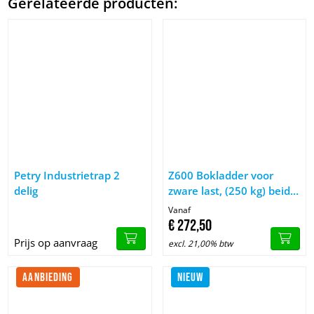
Gerelateerde producten:
Afbeelding Petry Industrietrap 2 delig
Afbeelding Z600 Bokladder voor
Petry Industrietrap 2
Z600 Bokladder voor
delig
zware last, (250 kg) beide
zijden begaanbaar
Vanaf
€
272,
50
Prijs op aanvraag
excl. 21,00% btw
AANBIEDING
NIEUW