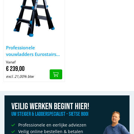
Afbeelding Professionele vouwladders Eurostairs 4x3, 4x4, 4x5
Professionele
vouwladders Eurostairs
4x3, 4x4, 4x5, 4x6 treden
Vanaf
€
239,
00
excl. 21,00% btw
Veilig werken begint hier!
Uw Steiger & Ladderspecialist - Sietse Booi
Professionele en eerlijke adviezen
Veilig online bestellen & betalen