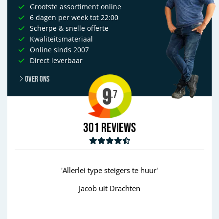
Grootste assortiment online
6 dagen per week tot 22:00
Scherpe & snelle offerte
Kwaliteitsmateriaal
Online sinds 2007
Direct leverbaar
Over ons
9
.7
301
Reviews
i type steigers te huur'
'goed'
cob uit Drachten
Wim uit Aalten
Previous
Next