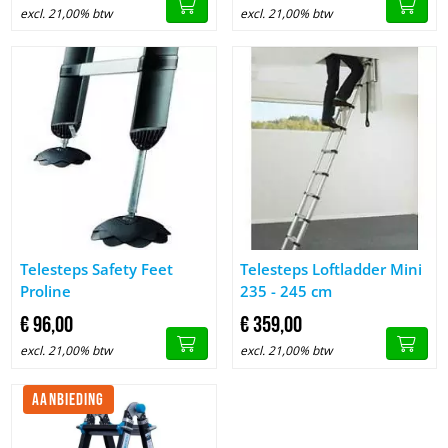
excl. 21,00% btw
excl. 21,00% btw
Afbeelding Telesteps Safety Feet Proline
Afbeelding Telesteps Loftladde
Telesteps Safety Feet
Telesteps Loftladder Mini
Proline
235 - 245 cm
€
96,
00
€
359,
00
excl. 21,00% btw
excl. 21,00% btw
AANBIEDING