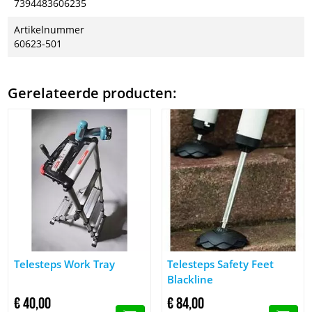
7394483606235
Artikelnummer
60623-501
Gerelateerde producten:
Afbeelding Telesteps Work Tray
Afbeelding Telesteps Safety Fee
Telesteps Work Tray
Telesteps Safety Feet
Blackline
€
40,
00
€
84,
00