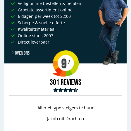
Veilig online bestellen & betalen
Grootste assortiment online
6 dagen per week tot 22:00
Scherpe & snelle offerte
Kwaliteitsmateriaal
Online sinds 2007
Direct leverbaar
Over ons
9
.7
301
Reviews
'Allerlei type steigers te huur'
Jacob uit Drachten
Wim
Previous
Next