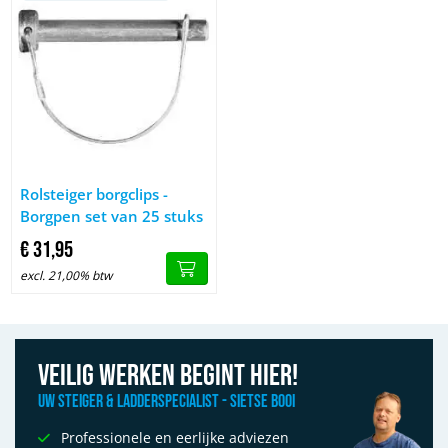
Afbeelding Rolsteiger borgclips - Borgpen set van 25 stuks
Rolsteiger borgclips -
Borgpen set van 25 stuks
€
31,
95
excl. 21,00% btw
Veilig werken begint hier!
Uw Steiger & Ladderspecialist - Sietse Booi
Professionele en eerlijke adviezen