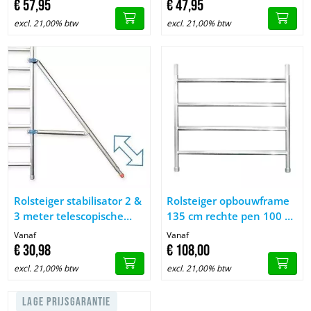
€
57,
95
€
47,
95
excl. 21,00% btw
excl. 21,00% btw
Afbeelding Rolsteiger stabilisator 2 & 3 meter telescopische uit
Afbeelding Rolsteiger opbouw
Rolsteiger stabilisator 2 &
Rolsteiger opbouwframe
3 meter telescopische
135 cm rechte pen 100 &
uitvoering
200 cm hoog
Vanaf
Vanaf
€
30,
98
€
108,
00
excl. 21,00% btw
excl. 21,00% btw
LAGE PRIJSGARANTIE