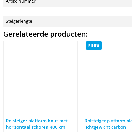
Artikelnummer
Steigerlengte
Gerelateerde producten:
NIEUW
Afbeelding Rolsteiger platform hout met horizontaal schoren 
Afbeelding Rolsteiger pl
Rolsteiger platform hout met
Rolsteiger platform pl
horizontaal schoren 400 cm
lichtgewicht carbon