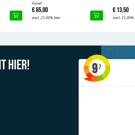
Vanaf
€
65,
00
€
13,
50
excl. 21,00% btw
excl. 21,00%
t hier!
9
.7
lei type steigers te huur'
acob uit Drachten
Previous