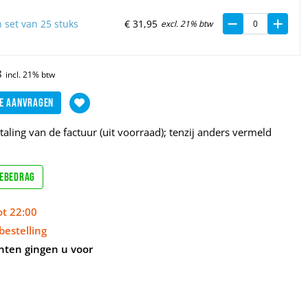
 set van 25 stuks
€
31,
95
excl. 21% btw
8
e aanvragen
aling van de factuur (uit voorraad); tenzij anders vermeld
sebedrag
ot 22:00
bestelling
nten gingen u voor