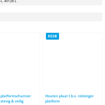
-L, 40128-L
NIEUW
5-400 cm
olsteiger platformscharnier met luik – stevig & veilig
Afbeelding Houten plaat t.b.v. rolsteig
 platformscharnier
Houten plaat t.b.v. rolsteiger
stevig & veilig
platform