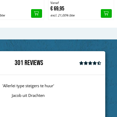
Vanaf
€
69,
95
 btw
excl. 21,00% btw
301
Reviews
'goed'
Wim uit Aalten
Next