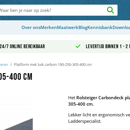
Over ons
Merken
Maatwerk
Blog
Kennisbank
Downlo
24/7 online bereikbaar
Levertijd binnen 1 - 2
oeren
Platform met luik carbon 190-250-305-400 cm
05-400 cm
Het
Rolsteiger
Carbondeck pla
305-400 cm.
Lekker licht en ergonomisch ve
Ladderspecialist.