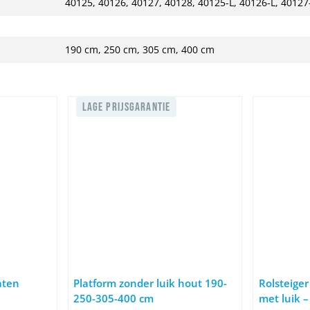
40125, 40126, 40127, 40128, 40125-L, 40126-L, 40127
190 cm, 250 cm, 305 cm, 400 cm
LAGE PRIJSGARANTIE
400 cm
atform platen lichtgewicht carbon
Afbeelding Platform zonder luik hout 190-250-30
Afbeelding R
aten
Platform zonder luik hout 190-
Rolsteiger
250-305-400 cm
met luik – 