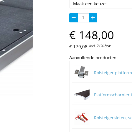
€
148,
00
incl. 21% btw
€
179,
08
Aanvullende producten:
Rolsteiger platforms
Platformscharnier t.
Rolsteigersloten, s