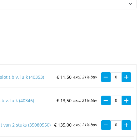
lot t.b.v. luik (40353)
€
11,
50
excl. 21% btw
b.v. luik (40346)
€
13,
50
excl. 21% btw
et van 2 stuks (35080550)
€
135,
00
excl. 21% btw