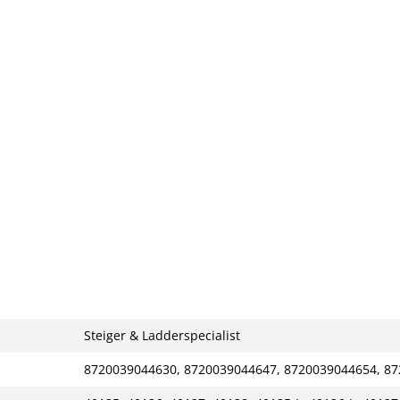
Steiger & Ladderspecialist
8720039044630, 8720039044647, 8720039044654, 8