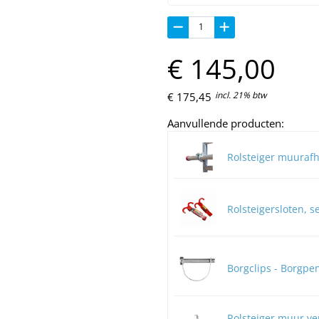
€
145,
00
incl. 21% btw
€
175,
45
Aanvullende producten:
Rolsteiger muurafh
Rolsteigersloten, s
Borgclips - Borgpen
Rolsteiger muur ve