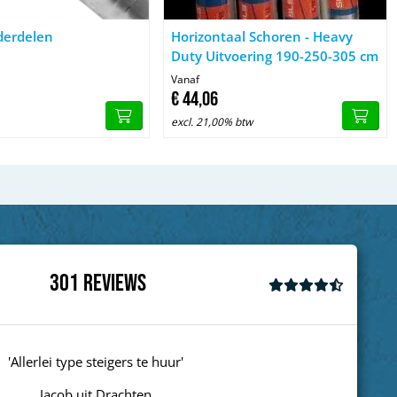
m
Steigeronderdelen
Afbeelding Horizontaal Schoren - He
derdelen
Horizontaal Schoren - Heavy
Duty Uitvoering 190-250-305 cm
Vanaf
€
44,
06
excl. 21,00% btw
301
Reviews
'goed'
Wim uit Aalte