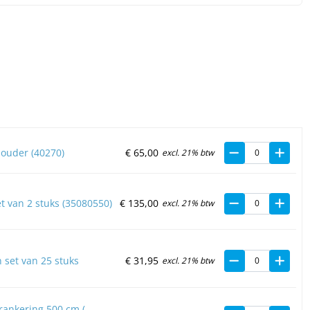
ouder (40270)
€
65,
00
excl. 21% btw
et van 2 stuks (35080550)
€
135,
00
excl. 21% btw
 set van 25 stuks
€
31,
95
excl. 21% btw
rankering 500 cm (