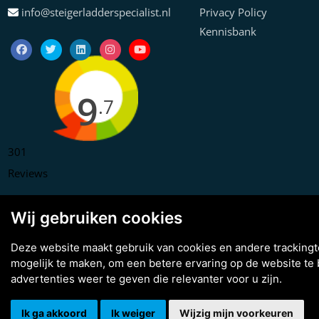
info@steigerladderspecialist.nl
Privacy Policy
Kennisbank
9
.7
301
Reviews
Wij gebruiken cookies
Deze website maakt gebruik van cookies en andere tracking
mogelijk te maken
,
om een betere ervaring op de website te
Copyright © 2026 Steiger & Ladderspecialist B.V.
advertenties weer te geven die relevanter voor u zijn
.
Made with
BO. Be Original
| Powered by
BO Creator DXP®
3D tour
Cookie instellingen
Ik ga akkoord
Ik weiger
Wijzig mijn voorkeuren