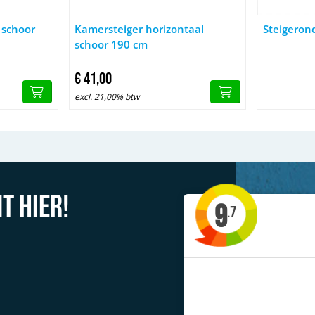
-305-400 cm
orizontaal schoor 190-250-305-400 cm
Afbeelding Kamersteiger horizontaal schoor 190 c
Afbeelding 
 schoor
Kamersteiger horizontaal
Steigeron
schoor 190 cm
€
41,
00
excl. 21,00% btw
t hier!
9
.7
'Allerlei type steigers te huur'
Jacob uit Drachten