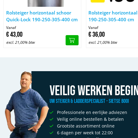
Afbeelding Rolsteiger horizontaal schoor Quick-Lock 190-250
Afbeelding Rolsteiger h
Rolsteiger horizontaal schoor
Rolsteiger horizontaal
Quick-Lock 190-250-305-400 cm
190-250-305-400 cm
Vanaf
Vanaf
€
43,
00
€
36,
00
excl. 21,00% btw
excl. 21,00% btw
Veilig werken begin
Uw Steiger & Ladderspecialist - Sietse Booi
Professionele en eerlijke adviezen
Veilig online bestellen & betalen
Grootste assortiment online
6 dagen per week tot 22:00