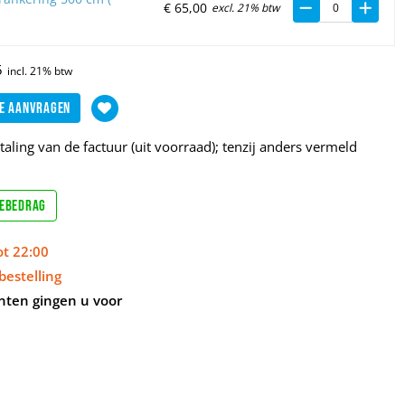
€
65,
00
excl. 21% btw
5
e aanvragen
aling van de factuur (uit voorraad); tenzij anders vermeld
sebedrag
ot 22:00
bestelling
nten gingen u voor