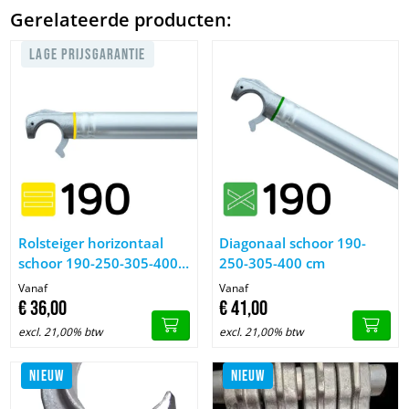
Gerelateerde producten:
LAGE PRIJSGARANTIE
Afbeelding Rolsteiger horizontaal schoor 190-250-305-400 cm
Afbeelding Diagonaal schoor 
Rolsteiger horizontaal
Diagonaal schoor 190-
schoor 190-250-305-400
250-305-400 cm
cm
Vanaf
Vanaf
€
36,
00
€
41,
00
excl. 21,00% btw
excl. 21,00% btw
NIEUW
NIEUW