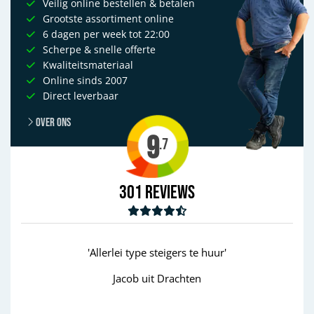
Veilig online bestellen & betalen
Grootste assortiment online
6 dagen per week tot 22:00
Scherpe & snelle offerte
Kwaliteitsmateriaal
Online sinds 2007
Direct leverbaar
Over ons
9
.7
301
Reviews
'Allerlei type steigers te huur'
Jacob uit Drachten
Previous
Next