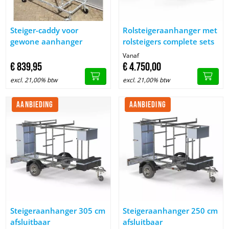
Afbeelding Steiger-caddy voor gewone aanhanger
Afbeelding Rolsteigeraanhanger
Steiger-caddy voor
Rolsteigeraanhanger met
gewone aanhanger
rolsteigers complete sets
Vanaf
€
839,
95
€
4.750,
00
excl. 21,00% btw
excl. 21,00% btw
AANBIEDING
AANBIEDING
Afbeelding Steigeraanhanger 305 cm afsluitbaar
Afbeelding Steigeraanhanger 25
Steigeraanhanger 305 cm
Steigeraanhanger 250 cm
afsluitbaar
afsluitbaar