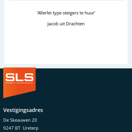
'Allerlei type steigers te huur'
'g
Jacob uit Drachten
Wim ui
Previous
Next
Vestigingsadres
De Skeauwen 20
9247 BT Ureterp