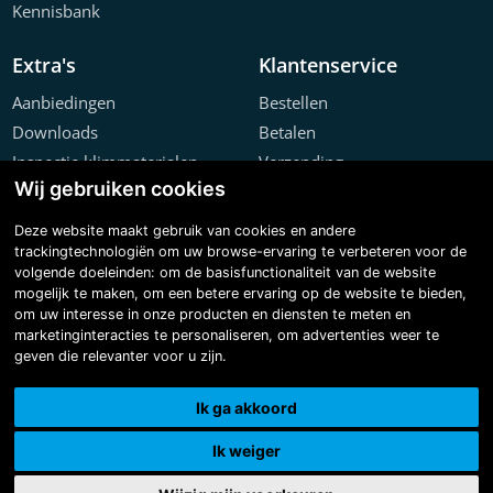
Kennisbank
Extra's
Klantenservice
Aanbiedingen
Bestellen
Downloads
Betalen
Inspectie klimmaterialen
Verzending
Wij gebruiken cookies
Offerte configurator
Retourneren
Projecten
Klachten
Deze website maakt gebruik van cookies en andere
trackingtechnologiën om uw browse-ervaring te verbeteren voor de
volgende doeleinden:
om de basisfunctionaliteit van de website
mogelijk te maken
,
om een betere ervaring op de website te bieden
,
om uw interesse in onze producten en diensten te meten en
marketinginteracties te personaliseren
,
om advertenties weer te
geven die relevanter voor u zijn
.
Copyright © 2026 Steiger & Ladderspecialist B.V.
Made with
BO. Be Original
| Powered by
BO Creator DXP®
Ik ga akkoord
3D tour
Cookie instellingen
Ik weiger