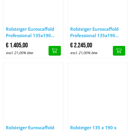
Afbeelding Rolsteiger Euroscaffold Professional 135x190 4,2m
Afbeelding Rolsteiger Euroscaf
Rolsteiger Euroscaffold
Rolsteiger Euroscaffold
Professional 135x190
Professional 135x190
4,2m werkhoogte tegen
7,2m werkhoogte tegen
€
1.405,
00
€
2.245,
00
de gevel
de gevel
excl. 21,00% btw
excl. 21,00% btw
Afbeelding Rolsteiger Euroscaffold Professional 135x250 14,2
Afbeelding Rolsteiger 135 x 1
Rolsteiger Euroscaffold
Rolsteiger 135 x 190 x