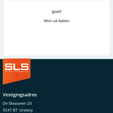
'goed'
Wim uit Aalten
Previous
Next
Vestigingsadres
De Skeauwen 20
9247 BT Ureterp