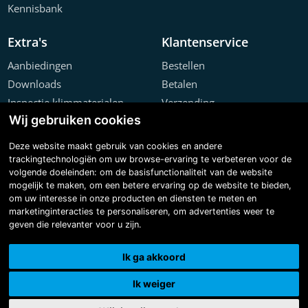
Kennisbank
Extra's
Klantenservice
Aanbiedingen
Bestellen
Downloads
Betalen
Inspectie klimmaterialen
Verzending
Wij gebruiken cookies
Offerte configurator
Retourneren
Projecten
Klachten
Deze website maakt gebruik van cookies en andere
trackingtechnologiën om uw browse-ervaring te verbeteren voor de
volgende doeleinden:
om de basisfunctionaliteit van de website
mogelijk te maken
,
om een betere ervaring op de website te bieden
,
om uw interesse in onze producten en diensten te meten en
marketinginteracties te personaliseren
,
om advertenties weer te
geven die relevanter voor u zijn
.
Copyright © 2026 Steiger & Ladderspecialist B.V.
Made with
BO. Be Original
| Powered by
BO Creator DXP®
Ik ga akkoord
3D tour
Cookie instellingen
Ik weiger