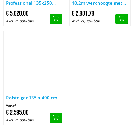
Professional 135x250
10,2m werkhoogte met
14,2m werkhoogte tegen
vario voorloopleuning
€
5.028,
00
€
2.881,
78
de gevel
excl. 21,00% btw
excl. 21,00% btw
Afbeelding Rolsteiger 135 x 400 cm
Rolsteiger 135 x 400 cm
Vanaf
€
2.595,
00
excl. 21,00% btw