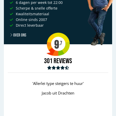
6 dagen per week tot 22:00
Scherpe & snelle offerte
Kwaliteitsmateriaal
Online sinds 2007
Direct leverbaar
Over ons
9
.7
301
Reviews
teigers te huur'
'goed'
 Drachten
Wim uit Aalten
Previous
Next