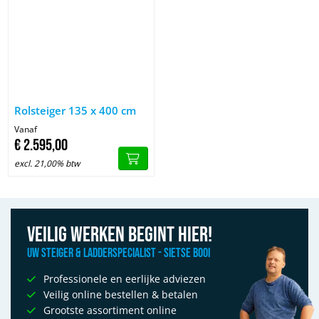
Afbeelding Rolsteiger 135 x 400 cm
Rolsteiger 135 x 400 cm
Vanaf
€
2.595,
00
excl. 21,00% btw
Veilig werken begint hier!
Uw Steiger & Ladderspecialist - Sietse Booi
Professionele en eerlijke adviezen
Veilig online bestellen & betalen
Grootste assortiment online