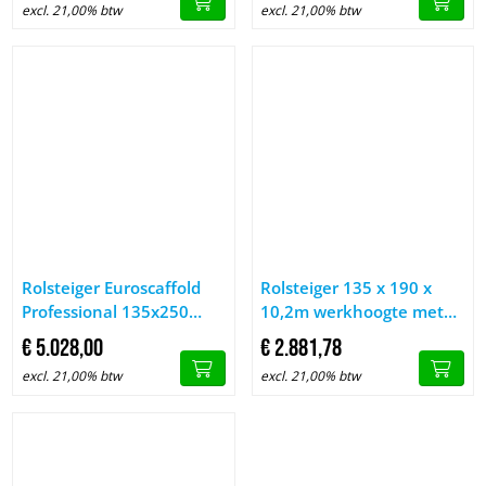
excl. 21,00% btw
excl. 21,00% btw
Afbeelding Rolsteiger Euroscaffold Professional 135x250 14,2
Afbeelding Rolsteiger 135 x 1
Rolsteiger Euroscaffold
Rolsteiger 135 x 190 x
Professional 135x250
10,2m werkhoogte met
14,2m werkhoogte tegen
vario voorloopleuning
€
5.028,
00
€
2.881,
78
de gevel
excl. 21,00% btw
excl. 21,00% btw