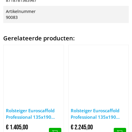
8718781563967
Artikelnummer
90083
Gerelateerde producten:
Afbeelding Rolsteiger Euroscaffold Professional 135x190 4,2m
Afbeelding Rolsteiger Euroscaf
Rolsteiger Euroscaffold
Rolsteiger Euroscaffold
Professional 135x190
Professional 135x190
4,2m werkhoogte tegen
7,2m werkhoogte tegen
€
1.405,
00
€
2.245,
00
de gevel
de gevel