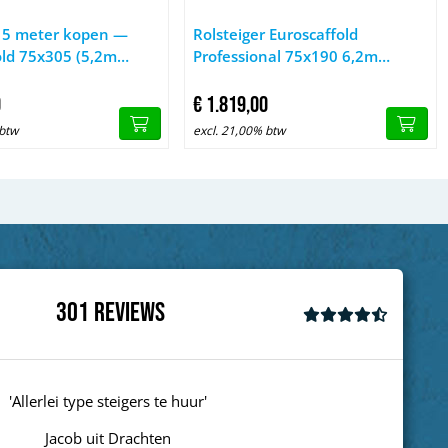
l
oorloopleuningen
Rolsteiger 5 meter kopen — Euroscaffold 75x305 (5,2m werkhoog
Afbeelding Rolsteiger Euroscaffold P
r 5 meter kopen —
Rolsteiger Euroscaffold
old 75x305 (5,2m
Professional 75x190 6,2m
te)
werkhoogte tegen de gevel
0
€
1.819,
00
 btw
excl. 21,00% btw
301
Reviews
'goed'
Wim uit Aalten