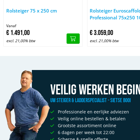
Afbeelding Rolsteiger 75 x 250 cm
Afbeelding Rolsteiger E
Rolsteiger 75 x 250 cm
Rolsteiger Euroscaffol
Professional 75x250 
werkhoogte tegen de 
Vanaf
€
1.491,
00
€
3.059,
00
excl. 21,00% btw
excl. 21,00% btw
Veilig werken begin
Uw Steiger & Ladderspecialist - Sietse Booi
Professionele en eerlijke adviezen
Veilig online bestellen & betalen
Grootste assortiment online
6 dagen per week tot 22:00
Scherpe & snelle offerte