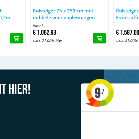
uroscaffold Professional 75x250 10,2m werkhoogte tegen de geve
Afbeelding Rolsteiger 75 x 250 cm met dubbele v
Afbeelding 
d
Rolsteiger 75 x 250 cm met
Rolsteige
10,2m
dubbele voorloopleuningen
Euroscaff
gevel
werkhoog
Vanaf
€
1.062,
83
€
1.587,
0
excl. 21,00% btw
excl. 21,00%
t hier!
9
.7
'Allerlei type steigers te huur'
Jacob uit Drachten