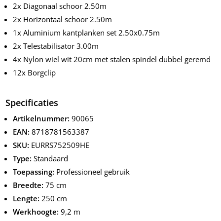
2x Diagonaal schoor 2.50m
2x Horizontaal schoor 2.50m
1x Aluminium kantplanken set 2.50x0.75m
2x Telestabilisator 3.00m
4x Nylon wiel wit 20cm met stalen spindel dubbel geremd
12x Borgclip
Specificaties
Artikelnummer:
90065
EAN:
8718781563387
SKU:
EURRS752509HE
Type:
Standaard
Toepassing:
Professioneel gebruik
Breedte:
75 cm
Lengte:
250 cm
Werkhoogte:
9,2 m