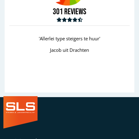
301
Reviews
'Allerlei type steigers te huur'
Jacob uit Drachten
W
Previous
Next