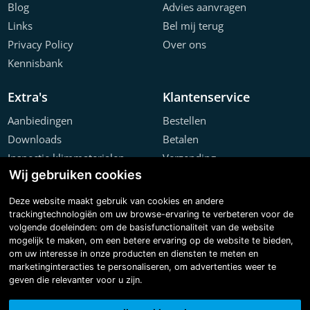
Blog
Advies aanvragen
Links
Bel mij terug
Privacy Policy
Over ons
Kennisbank
Extra's
Klantenservice
Aanbiedingen
Bestellen
Downloads
Betalen
Inspectie klimmaterialen
Verzending
Wij gebruiken cookies
Offerte configurator
Retourneren
Projecten
Klachten
Deze website maakt gebruik van cookies en andere
trackingtechnologiën om uw browse-ervaring te verbeteren voor de
volgende doeleinden:
om de basisfunctionaliteit van de website
mogelijk te maken
,
om een betere ervaring op de website te bieden
,
om uw interesse in onze producten en diensten te meten en
marketinginteracties te personaliseren
,
om advertenties weer te
geven die relevanter voor u zijn
.
Copyright © 2026 Steiger & Ladderspecialist B.V.
Made with
BO. Be Original
| Powered by
BO Creator DXP®