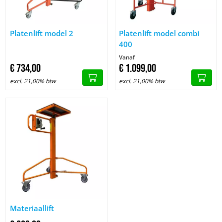
Afbeelding Platenlift model 2
Afbeelding Platenlift model co
Platenlift model 2
Platenlift model combi
400
Vanaf
€
734,
00
€
1.099,
00
excl. 21,00% btw
excl. 21,00% btw
Afbeelding Materiaallift
Materiaallift