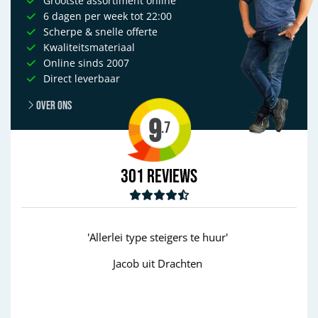
Grootste assortiment online
6 dagen per week tot 22:00
Scherpe & snelle offerte
Kwaliteitsmateriaal
Online sinds 2007
Direct leverbaar
Over ons
9
.7
301
Reviews
huur'
'goed'
Wim uit Aalten
Previous
Next