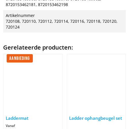
8720153462181, 8720153462198
Artikelnummer
720108, 720110, 720112, 720114, 720116, 720118, 720120,
720124
Gerelateerde producten:
AANBIEDING
Afbeelding Laddermat
Afbeelding Ladder ophangbeuge
Laddermat
Ladder ophangbeugel set
Vanaf