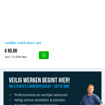
Afbeelding Ladder nokhaken set
Ladder nokhaken set
€
85,
00
excl. 21,00% btw
Veilig werken begint hier!
Uw Steiger & Ladderspecialist - Sietse Booi
Professionele en eerlijke adviezen
Veilig online bestellen & betalen