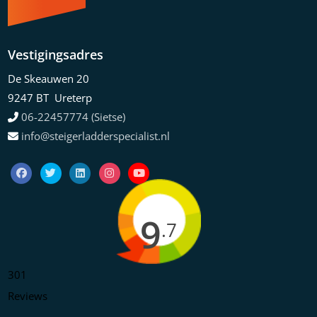
Vestigingsadres
De Skeauwen 20
9247 BT Ureterp
06-22457774 (Sietse)
info@steigerladderspecialist.nl
9
.7
301
Reviews