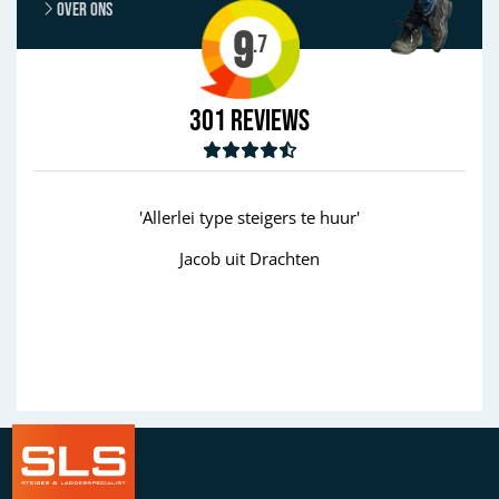
Over ons
9
.7
301
Reviews
lerlei type steigers te huur'
'goed'
Jacob uit Drachten
Wim uit Aalte
Previous
Next