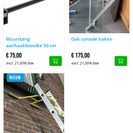
Afbeelding Muurstang aanhaakbreedte 50 cm
Afbeelding Dak console haken
Muurstang
Dak console haken
aanhaakbreedte 50 cm
€
75,
00
€
175,
00
excl. 21,00% btw
excl. 21,00% btw
NIEUW