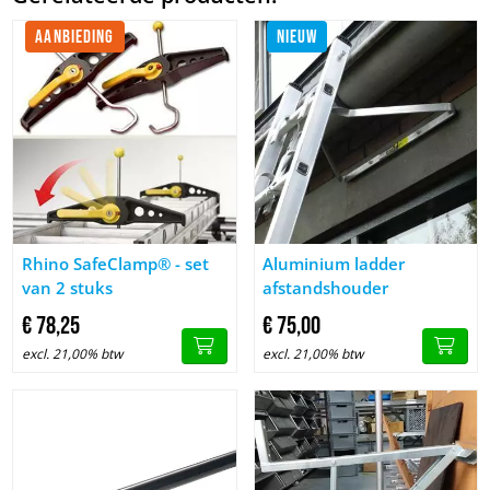
AANBIEDING
NIEUW
Afbeelding Rhino SafeClamp® - set van 2 stuks
Afbeelding Aluminium ladder a
Rhino SafeClamp® - set
Aluminium ladder
van 2 stuks
afstandshouder
€
78,
25
€
75,
00
excl. 21,00% btw
excl. 21,00% btw