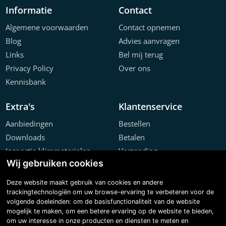
Informatie
Contact
Algemene voorwaarden
Contact opnemen
Blog
Advies aanvragen
Links
Bel mij terug
Privacy Policy
Over ons
Kennisbank
Extra's
Klantenservice
Aanbiedingen
Bestellen
Downloads
Betalen
Inspectie klimmaterialen
Verzending
Wij gebruiken cookies
Offerte configurator
Retourneren
Projecten
Klachten
Deze website maakt gebruik van cookies en andere
trackingtechnologiën om uw browse-ervaring te verbeteren voor de
volgende doeleinden:
om de basisfunctionaliteit van de website
mogelijk te maken
,
om een betere ervaring op de website te bieden
,
om uw interesse in onze producten en diensten te meten en