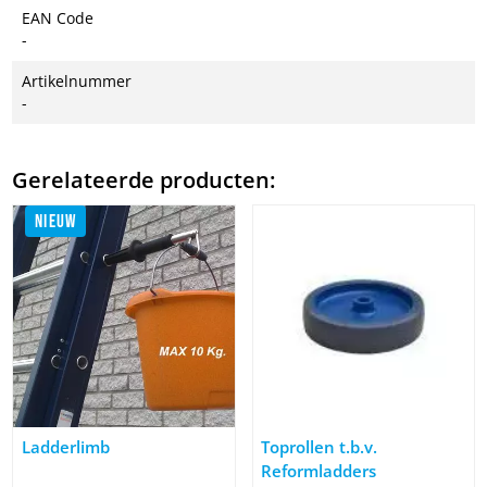
EAN Code
-
Artikelnummer
-
Gerelateerde producten:
NIEUW
Afbeelding Ladderlimb
Afbeelding Toprollen t.b.v. Re
Ladderlimb
Toprollen t.b.v.
Reformladders