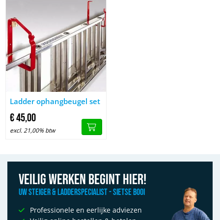
Afbeelding Ladder ophangbeugel set
Ladder ophangbeugel set
€
45,
00
excl. 21,00% btw
Veilig werken begint hier!
Uw Steiger & Ladderspecialist - Sietse Booi
Professionele en eerlijke adviezen