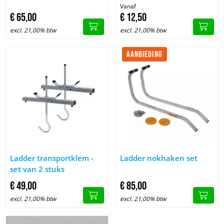
Vanaf
€
65,
00
€
12,
50
excl. 21,00% btw
excl. 21,00% btw
AANBIEDING
Afbeelding Ladder transportklem - set van 2 stuks
Afbeelding Ladder nokhaken se
Ladder transportklem -
Ladder nokhaken set
set van 2 stuks
€
49,
00
€
85,
00
excl. 21,00% btw
excl. 21,00% btw