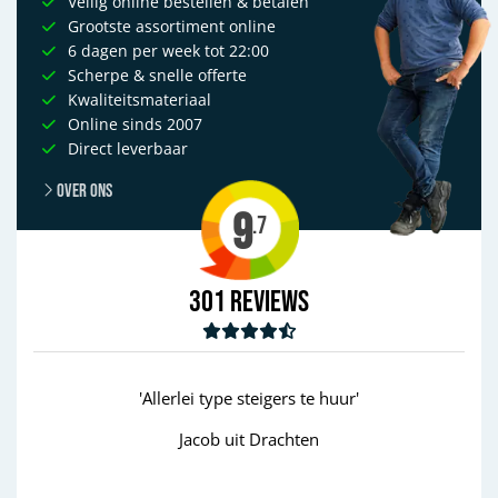
Veilig online bestellen & betalen
Grootste assortiment online
6 dagen per week tot 22:00
Scherpe & snelle offerte
Kwaliteitsmateriaal
Online sinds 2007
Direct leverbaar
Over ons
9
.7
301
Reviews
lerlei type steigers te huur'
'goed'
Jacob uit Drachten
Wim uit Aalte
Previous
Next