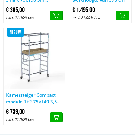
werkhoogte
€
305,
00
€
1.495,
00
excl. 21,00% btw
excl. 21,00% btw
NIEUW
Afbeelding Kamersteiger Compact module 1+2 75x140 3,5m w
Kamersteiger Compact
module 1+2 75x140 3,5m
werkhoogte
€
739,
00
excl. 21,00% btw