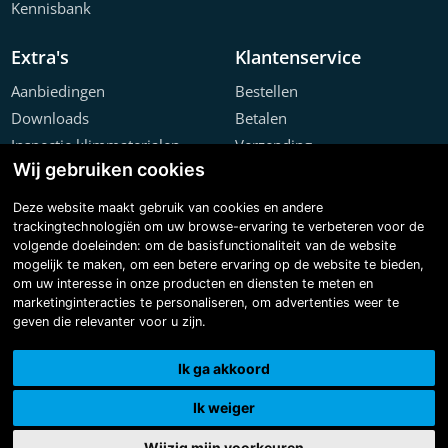
Kennisbank
Extra's
Klantenservice
Aanbiedingen
Bestellen
Downloads
Betalen
Inspectie klimmaterialen
Verzending
Wij gebruiken cookies
Offerte configurator
Retourneren
Projecten
Klachten
Deze website maakt gebruik van cookies en andere
trackingtechnologiën om uw browse-ervaring te verbeteren voor de
volgende doeleinden:
om de basisfunctionaliteit van de website
mogelijk te maken
,
om een betere ervaring op de website te bieden
,
om uw interesse in onze producten en diensten te meten en
marketinginteracties te personaliseren
,
om advertenties weer te
geven die relevanter voor u zijn
.
Copyright © 2026 Steiger & Ladderspecialist B.V.
Made with
BO. Be Original
| Powered by
BO Creator DXP®
Ik ga akkoord
3D tour
Cookie instellingen
Ik weiger
Wijzig mijn voorkeuren