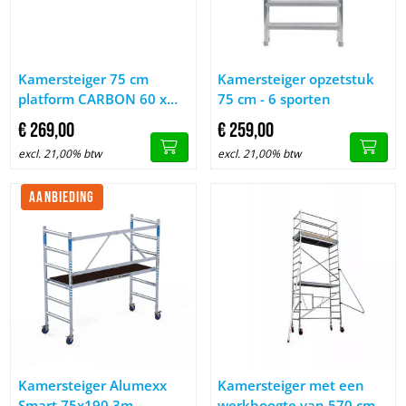
Afbeelding Kamersteiger 75 cm platform CARBON 60 x 190 cm 
Afbeelding Kamersteiger opzets
Kamersteiger 75 cm
Kamersteiger opzetstuk
platform CARBON 60 x
75 cm - 6 sporten
190 cm met luik
€
269,
00
€
259,
00
excl. 21,00% btw
excl. 21,00% btw
AANBIEDING
Afbeelding Kamersteiger Alumexx Smart 75x190 3m werkhoog
Afbeelding Kamersteiger met 
Kamersteiger Alumexx
Kamersteiger met een
Smart 75x190 3m
werkhoogte van 570 cm