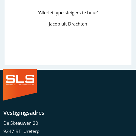
Allerlei type steigers te huur'
'goed'
Jacob uit Drachten
Wim uit Aa
Previous
Next
Vestigingsadres
De Skeauwen 20
9247 BT Ureterp