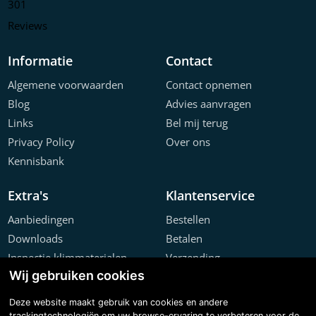
301
Reviews
Informatie
Contact
Algemene voorwaarden
Contact opnemen
Blog
Advies aanvragen
Links
Bel mij terug
Privacy Policy
Over ons
Kennisbank
Extra's
Klantenservice
Aanbiedingen
Bestellen
Downloads
Betalen
Inspectie klimmaterialen
Verzending
Wij gebruiken cookies
Offerte configurator
Retourneren
Projecten
Klachten
Deze website maakt gebruik van cookies en andere
trackingtechnologiën om uw browse-ervaring te verbeteren voor de