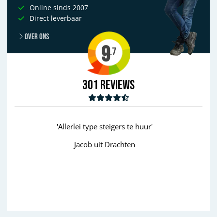
Online sinds 2007
Direct leverbaar
Over ons
9
.7
301
Reviews
uur'
'goed'
Wim uit Aalten
Previous
Next