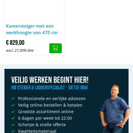
Afbeelding Kamersteiger met een werkhoogte van 470 cm
Kamersteiger met een
werkhoogte van 470 cm
€
829,
00
excl. 21,00% btw
Veilig werken begint hier!
Uw Steiger & Ladderspecialist - Sietse Booi
Professionele en eerlijke adviezen
Veilig online bestellen & betalen
Grootste assortiment online
6 dagen per week tot 22:00
Scherpe & snelle offerte
Kwaliteitsmateriaal