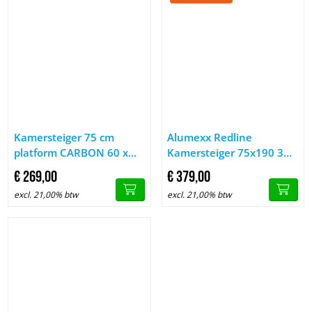
Afbeelding Kamersteiger 75 cm platform CARBON 60 x 190 cm 
Afbeelding Alumexx Redline K
Kamersteiger 75 cm
Alumexx Redline
platform CARBON 60 x
Kamersteiger 75x190 3m
190 cm met luik
werkhoogte
€
269,
00
€
379,
00
excl. 21,00% btw
excl. 21,00% btw