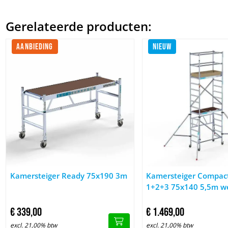
Gerelateerde producten:
AANBIEDING
NIEUW
Afbeelding Kamersteiger Ready 75x190 3m
Afbeelding Kamersteig
Kamersteiger Ready 75x190 3m
Kamersteiger Compac
1+2+3 75x140 5,5m w
€
339,
00
€
1.469,
00
excl. 21,00% btw
excl. 21,00% btw