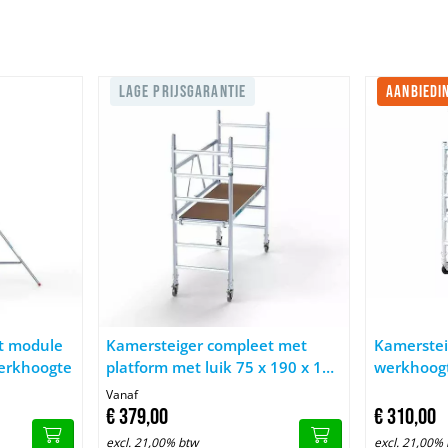
LAGE PRIJSGARANTIE
AANBIEDI
er Compact module 1+2+3 75x140 5,5m werkhoogte
Afbeelding Kamersteiger compleet met platform me
Afbeelding
t module
Kamersteiger compleet met
Kamerstei
erkhoogte
platform met luik 75 x 190 x 190
werkhoog
cm
Vanaf
€
379,
00
€
310,
00
excl. 21,00% btw
excl. 21,00%