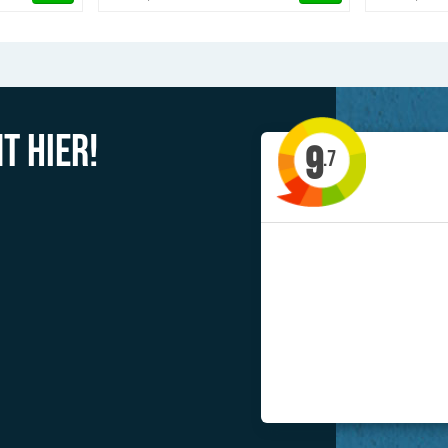
t hier!
9
.7
'Allerlei type steigers te huur'
Jacob uit Drachten
Previous