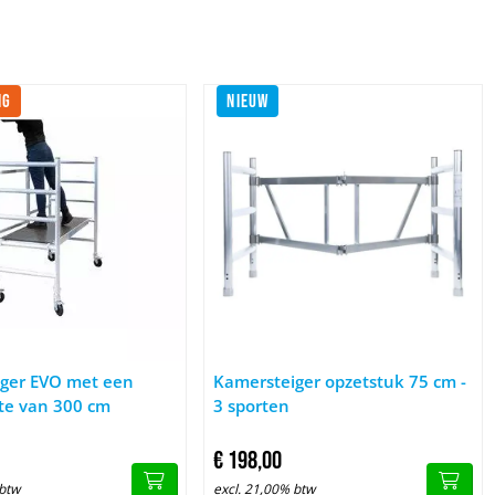
NG
NIEUW
t luik 75 x 190 x 190 cm
 Kamersteiger EVO met een werkhoogte van 300 cm
Afbeelding Kamersteiger opzetstuk 75
ger EVO met een
Kamersteiger opzetstuk 75 cm -
te van 300 cm
3 sporten
€
198,
00
 btw
excl. 21,00% btw