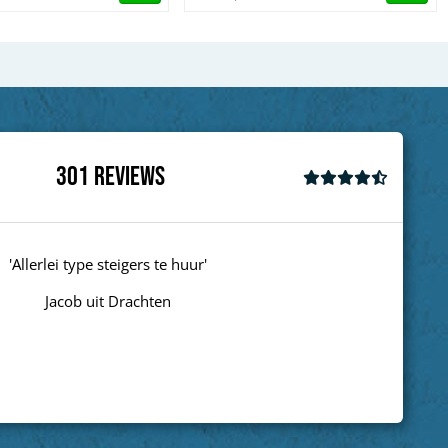
301
Reviews
'goed'
Wim uit Aalten
Next