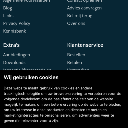
Algemene voorwaarden
Contact opnemen
Blog
Advies aanvragen
Links
Bel mij terug
Privacy Policy
Over ons
Kennisbank
Extra's
Klantenservice
Aanbiedingen
Bestellen
Downloads
Betalen
Inspectie klimmaterialen
Verzending
Wij gebruiken cookies
Offerte configurator
Retourneren
Projecten
Klachten
Deze website maakt gebruik van cookies en andere
trackingtechnologiën om uw browse-ervaring te verbeteren voor de
volgende doeleinden:
om de basisfunctionaliteit van de website
mogelijk te maken
,
om een betere ervaring op de website te bieden
,
om uw interesse in onze producten en diensten te meten en
marketinginteracties te personaliseren
,
om advertenties weer te
geven die relevanter voor u zijn
.
Copyright © 2026 Steiger & Ladderspecialist B.V.