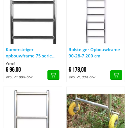
Afbeelding Kamersteiger opbouwframe 75 serie 100-200 cm
Afbeelding Rolsteiger Opbouw
Kamersteiger
Rolsteiger Opbouwframe
opbouwframe 75 serie
90-28-7 200 cm
100-200 cm
Vanaf
€
96,
00
€
178,
00
excl. 21,00% btw
excl. 21,00% btw