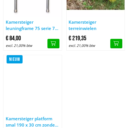
Afbeelding Kamersteiger leuningframe 75 serie 75-50-2
Afbeelding Kamersteiger terrei
Kamersteiger
Kamersteiger
leuningframe 75 serie 75-
terreinwielen
50-2
€
84,
00
€
219,
35
excl. 21,00% btw
excl. 21,00% btw
NIEUW
Afbeelding Kamersteiger platform smal 190 x 30 cm zonder lui
Kamersteiger platform
smal 190 x 30 cm zonder