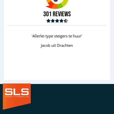
301
Reviews
e steigers te huur'
'goed'
it Drachten
Wim uit Aalten
Previous
Next