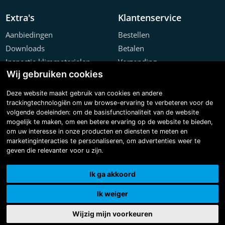
Extra's
Klantenservice
Aanbiedingen
Bestellen
Downloads
Betalen
Inspectie klimmaterialen
Verzending
Wij gebruiken cookies
Offerte configurator
Retourneren
Projecten
Klachten
Deze website maakt gebruik van cookies en andere
trackingtechnologiën om uw browse-ervaring te verbeteren voor de
volgende doeleinden:
om de basisfunctionaliteit van de website
mogelijk te maken
,
om een betere ervaring op de website te bieden
,
om uw interesse in onze producten en diensten te meten en
marketinginteracties te personaliseren
,
om advertenties weer te
geven die relevanter voor u zijn
.
Copyright © 2026 Steiger & Ladderspecialist B.V.
Made with
BO. Be Original
| Powered by
BO Creator DXP®
Ik ga akkoord
3D tour
Cookie instellingen
Ik weiger
Wijzig mijn voorkeuren
0
0