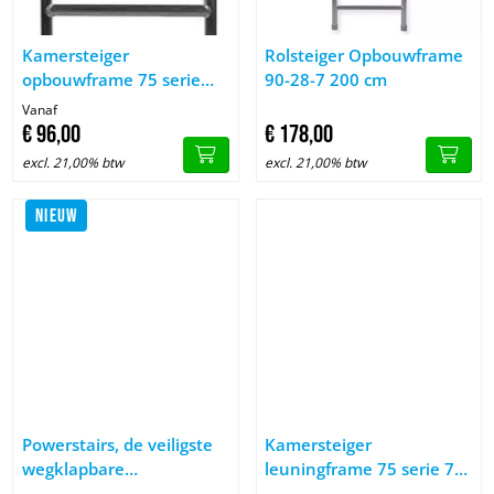
Afbeelding Kamersteiger opbouwframe 75 serie 100-200 cm
Afbeelding Rolsteiger Opbouw
Kamersteiger
Rolsteiger Opbouwframe
opbouwframe 75 serie
90-28-7 200 cm
100-200 cm
Vanaf
€
96,
00
€
178,
00
excl. 21,00% btw
excl. 21,00% btw
NIEUW
Afbeelding Powerstairs, de veiligste wegklapbare vouwsteigert
Afbeelding Kamersteiger leunin
Powerstairs, de veiligste
Kamersteiger
wegklapbare
leuningframe 75 serie 75-
vouwsteigertrap
50-2