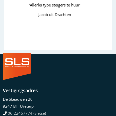
r'
'goed'
Wim uit Aalten
Previous
Next
Vestigingsadres
De Skeauwen 20
9247 BT Ureterp
06-22457774 (Sietse)