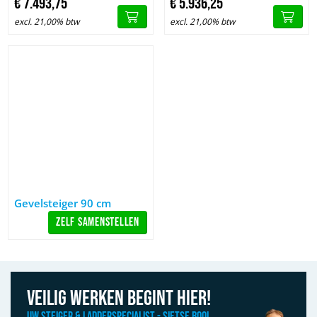
€
7.493,
75
€
5.936,
25
excl. 21,00% btw
excl. 21,00% btw
Afbeelding Gevelsteiger 90 cm
Gevelsteiger 90 cm
Zelf samenstellen
Veilig werken begint hier!
Uw Steiger & Ladderspecialist - Sietse Booi