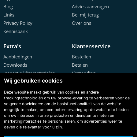
Blog
Advies aanvragen
Links
Bel mij terug
Privacy Policy
Over ons
Kennisbank
Extra's
Klantenservice
Aanbiedingen
Bestellen
Downloads
Betalen
Inspectie klimmaterialen
Verzending
Wij gebruiken cookies
Offerte configurator
Retourneren
Projecten
Klachten
Deze website maakt gebruik van cookies en andere
trackingtechnologiën om uw browse-ervaring te verbeteren voor de
volgende doeleinden:
om de basisfunctionaliteit van de website
mogelijk te maken
,
om een betere ervaring op de website te bieden
,
om uw interesse in onze producten en diensten te meten en
marketinginteracties te personaliseren
,
om advertenties weer te
geven die relevanter voor u zijn
.
Copyright © 2026 Steiger & Ladderspecialist B.V.