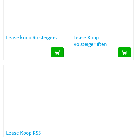
Afbeelding Lease koop Rolsteigers
Afbeelding Lease Koop Rolsteige
Lease koop Rolsteigers
Lease Koop
Rolsteigerliften
Afbeelding Lease Koop RSS Dakrandbeveiliging
Lease Koop RSS