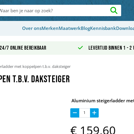
Over ons
Merken
Maatwerk
Blog
Kennisbank
Downlo
24/7 online bereikbaar
Levertijd binnen 1 - 2
rladder met koppelpen t.b.v. daksteiger
en t.b.v. daksteiger
Aluminium steigerladder met
€
159,
60