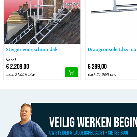
Afbeelding Steiger voor schuin dak
Afbeelding Draagconsole 
Steiger voor schuin dak
Draagconsole t.b.v. da
Vanaf
€
2.209,
00
€
289,
00
excl. 21,00% btw
excl. 21,00% btw
Veilig werken begin
Uw Steiger & Ladderspecialist - Sietse Booi