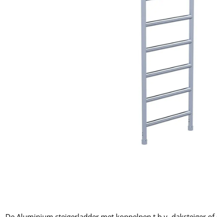
De Aluminium steigerladder met koppelpen t.b.v. daksteiger of 