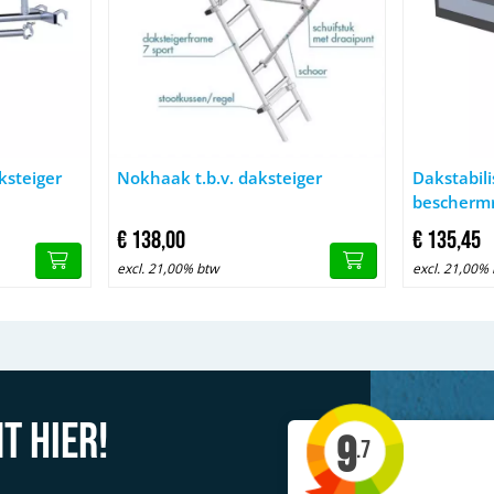
t.b.v. daksteiger
Afbeelding Nokhaak t.b.v. daksteiger
Afbeelding 
ksteiger
Nokhaak t.b.v. daksteiger
Dakstabil
beschermr
daksteige
€
138,
00
€
135,
45
excl. 21,00% btw
excl. 21,00%
t hier!
9
.7