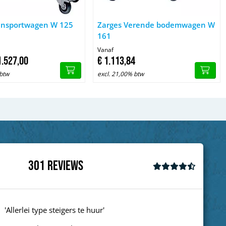
 Zarges Transportwagen W 125
Afbeelding Zarges Verende bodemwa
ansportwagen W 125
Zarges Verende bodemwagen W
161
Vanaf
1.527,
00
€
1.113,
84
 btw
excl. 21,00% btw
301
Reviews
'goed'