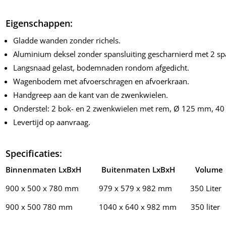
Eigenschappen:
Gladde wanden zonder richels.
Aluminium deksel zonder spansluiting gescharnierd met 2 s
Langsnaad gelast, bodemnaden rondom afgedicht.
Wagenbodem met afvoerschragen en afvoerkraan.
Handgreep aan de kant van de zwenkwielen.
Onderstel: 2 bok- en 2 zwenkwielen met rem, Ø 125 mm, 40 mm
Levertijd op aanvraag.
Specificaties:
Binnenmaten LxBxH Buitenmaten LxBxH Volum
900 x 500 x 780 mm 979 x 579 x 982 mm 350 Liter
900 x 500 780 mm 1040 x 640 x 982 mm 350 liter