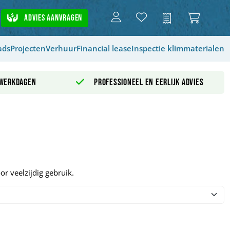
Advies aanvragen
Offerte
ads
Projecten
Verhuur
Financial lease
Inspectie klimmaterialen
 werkdagen
Professioneel en eerlijk advies
 veelzijdig gebruik.