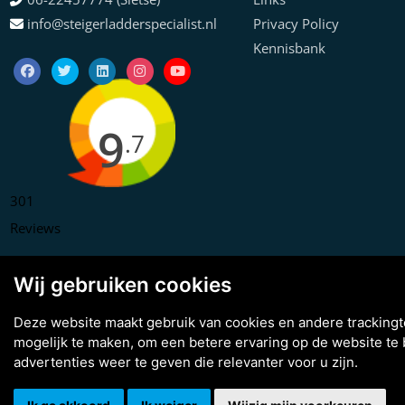
info@steigerladderspecialist.nl
Privacy Policy
Kennisbank
9
.7
301
Reviews
Wij gebruiken cookies
Deze website maakt gebruik van cookies en andere tracking
mogelijk te maken
,
om een betere ervaring op de website te
Copyright © 2026 Steiger & Ladderspecialist B.V.
advertenties weer te geven die relevanter voor u zijn
.
Made with
BO. Be Original
| Powered by
BO Creator DXP®
3D tour
Cookie instellingen