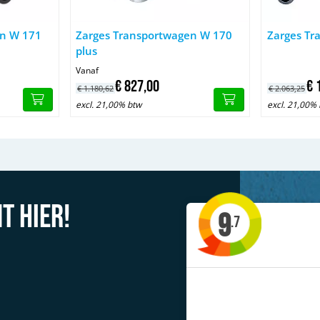
portwagen W 171 met 3-delig deksel
Afbeelding Zarges Transportwagen W 170 plus
Afbeelding
en W 171
Zarges Transportwagen W 170
Zarges Tr
plus
Vanaf
€
827,
00
€
€
1.180,
62
€
2.063,
25
excl. 21,00% btw
excl. 21,00%
t hier!
9
.7
'Allerlei type steigers te huur'