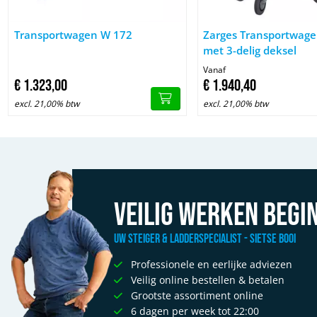
Afbeelding Transportwagen W 172
Afbeelding Zarges Trans
Transportwagen W 172
Zarges Transportwag
met 3-delig deksel
Vanaf
€
1.323,
00
€
1.940,
40
excl. 21,00% btw
excl. 21,00% btw
Veilig werken begin
Uw Steiger & Ladderspecialist - Sietse Booi
Professionele en eerlijke adviezen
Veilig online bestellen & betalen
Grootste assortiment online
6 dagen per week tot 22:00