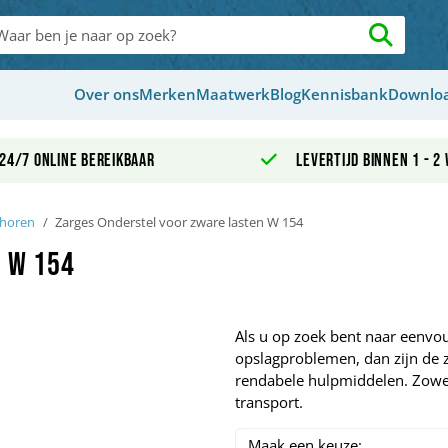
Over ons
Merken
Maatwerk
Blog
Kennisbank
Downlo
24/7 online bereikbaar
Levertijd binnen 1 - 2
ehoren
Zarges Onderstel voor zware lasten W 154
 W 154
Als u op zoek bent naar eenvou
opslagproblemen, dan zijn de
rendabele hulpmiddelen. Zowel 
transport.