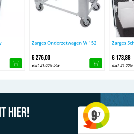
uwtrolley
Afbeelding Zarges Onderzetwagen W 152
Afbeelding 
y
Zarges Onderzetwagen W 152
Zarges Sc
€
276,
00
€
173,
88
excl. 21,00% btw
excl. 21,00%
t hier!
9
.7