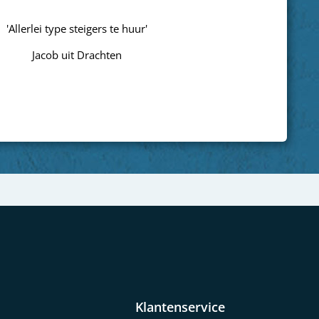
'goed'
Wim uit Aa
Next
Klantenservice