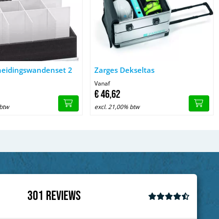
Zarges Scheidingswandenset 2
Afbeelding Zarges Dekseltas
heidingswandenset 2
Zarges Dekseltas
Vanaf
€
46,
62
 btw
excl. 21,00% btw
301
Reviews