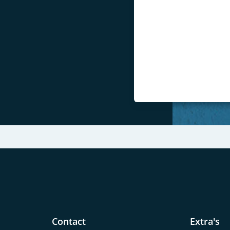
'Allerlei type steigers te huur'
Jacob uit Drachten
Previous
Contact
Extra's