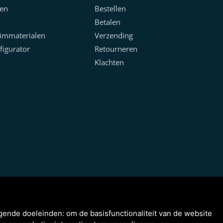
en
Bestellen
Betalen
limmaterialen
Verzending
figurator
Retourneren
Klachten
lgende doeleinden:
om de basisfunctionaliteit van de website