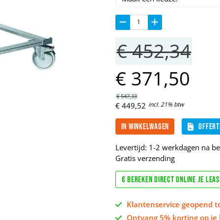
€
452,
34
€
371,
50
€
547,
33
incl. 21% btw
€
449,
52
In winkelwagen
Offert
Levertijd: 1-2 werkdagen na bet
Gratis verzending
€ Bereken direct online je lea
Klantenservice geopend t
Ontvang 5% korting op je 