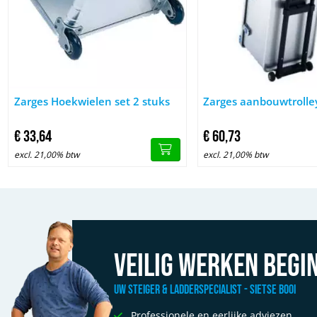
Afbeelding Zarges Hoekwielen set 2 stuks
Afbeelding Zarges aanbo
Zarges Hoekwielen set 2 stuks
Zarges aanbouwtrolle
€
33,
64
€
60,
73
excl. 21,00% btw
excl. 21,00% btw
Veilig werken begin
Uw Steiger & Ladderspecialist - Sietse Booi
Professionele en eerlijke adviezen