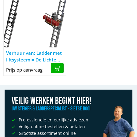
Afbeelding Verhuur van: Ladder met liftsysteem = De Lichte Ladde
Verhuur van: Ladder met
liftsysteem = De Lichte
Ladderlift ''Gecko''
Prijs op aanvraag
Veilig werken begint hier!
Uw Steiger & Ladderspecialist - Sietse Booi
Professionele en eerlijke adviezen
Veilig online bestellen & betalen
Grootste assortiment online