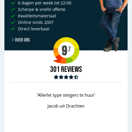
6 dagen per week tot 22:00
Scherpe & snelle offerte
Kwaliteitsmateriaal
Online sinds 2007
Direct leverbaar
Over ons
9
.7
301
Reviews
igers te huur'
'goed'
rachten
Wim uit Aalten
Previous
Next