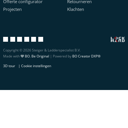
Offerte configurator
Retourneren
Projecten
Klachten
Copyright © 2026 Steiger & Ladderspecialist B.V.
Made with
BO. Be Original
| Powered by
BO Creator DXP®
3D tour
Cookie instellingen