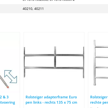
40210, 40211
r
bilisator 2 & 3 meter telescopische uitvoering
Afbeelding Rolsteiger adapterframe Euro pen links 
Afbeelding
 2 & 3
Rolsteiger adapterframe Euro
Rolsteige
itvoering
pen links - rechts 135 x 75 cm
rechte pe