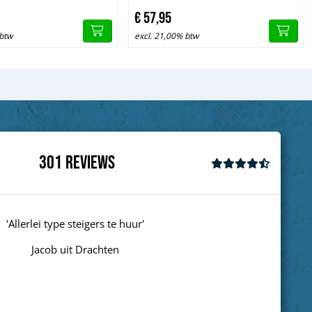
€
57,
95
 btw
excl. 21,00% btw
301
Reviews
'goed'
Wim uit Aalten
Next