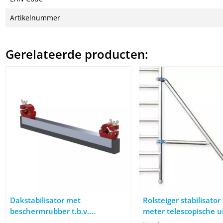
Artikelnummer
Gerelateerde producten:
Afbeelding Dakstabilisator met beschermrubber t.b.v. daksteige
Afbeelding Rolsteiger sta
Dakstabilisator met
Rolsteiger stabilisator
beschermrubber t.b.v.
meter telescopische u
daksteiger