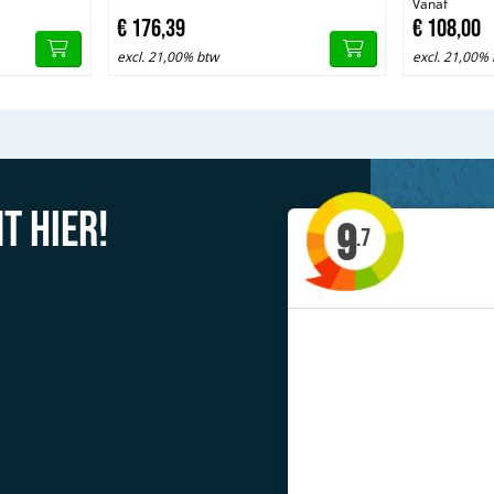
Vanaf
€
176,
39
€
108,
00
excl. 21,00% btw
excl. 21,00%
t hier!
9
.7
'Allerlei type steigers te huur'
Jacob uit Drachten
Previous