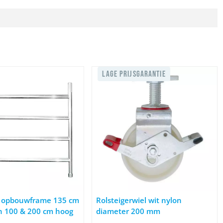
LAGE PRIJSGARANTIE
- rechts 135 x 75 cm
 Rolsteiger opbouwframe 135 cm rechte pen 100 & 200 cm hoog
Afbeelding Rolsteigerwiel wit nylon 
r opbouwframe 135 cm
Rolsteigerwiel wit nylon
n 100 & 200 cm hoog
diameter 200 mm