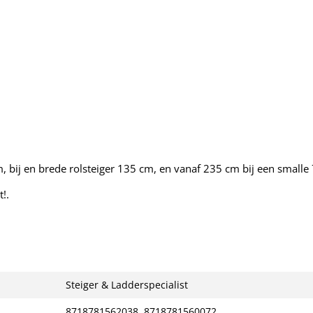
cm, bij en brede rolsteiger 135 cm, en vanaf 235 cm bij een smalle
t!.
Steiger & Ladderspecialist
8718781562038, 8718781560072