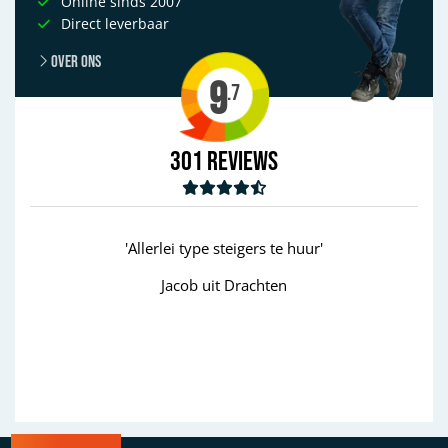
Online sinds 2007
Direct leverbaar
Over ons
9
.7
301
Reviews
s te huur'
'goed'
hten
Wim uit Aalten
Previous
Next