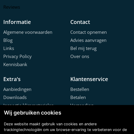
Reviews
Informatie
Contact
Algemene voorwaarden
Contact opnemen
Blog
Advies aanvragen
Links
Bel mij terug
Privacy Policy
Over ons
Kennisbank
Extra's
Klantenservice
Aanbiedingen
Bestellen
Downloads
Betalen
Inspectie klimmaterialen
Verzending
Wij gebruiken cookies
Offerte configurator
Retourneren
Projecten
Klachten
Deze website maakt gebruik van cookies en andere
trackingtechnologiën om uw browse-ervaring te verbeteren voor de