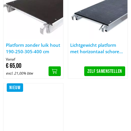
Afbeelding Platform zonder luik hout 190-250-305-400 cm
Afbeelding Lichtgewicht platf
Platform zonder luik hout
Lichtgewicht platform
190-250-305-400 cm
met horizontaal schoren
400 cm
Vanaf
€
65,
00
Zelf samenstellen
excl. 21,00% btw
NIEUW