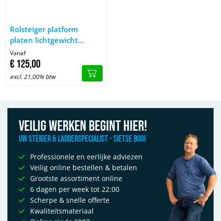
Afbeelding Rolsteiger platform platen lichtgewicht carbon
Rolsteiger platform
platen lichtgewicht
carbon
Vanaf
€
125,
00
excl. 21,00% btw
Veilig werken begint hier!
Uw Steiger & Ladderspecialist - Sietse Booi
Professionele en eerlijke adviezen
Veilig online bestellen & betalen
Grootste assortiment online
6 dagen per week tot 22:00
Scherpe & snelle offerte
Kwaliteitsmateriaal