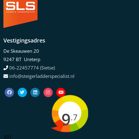
Vestigingsadres
De Skeauwen 20
9247 BT Ureterp
06-22457774 (Sietse)
info@steigerladderspecialist.nl
9
.7
301