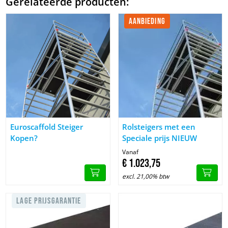
Gerelateerde producten:
AANBIEDING
Afbeelding Euroscaffold Steiger Kopen?
Afbeelding Rolsteigers met een
Euroscaffold Steiger
Rolsteigers met een
Kopen?
Speciale prijs NIEUW
Vanaf
€
1.023,
75
excl. 21,00% btw
LAGE PRIJSGARANTIE