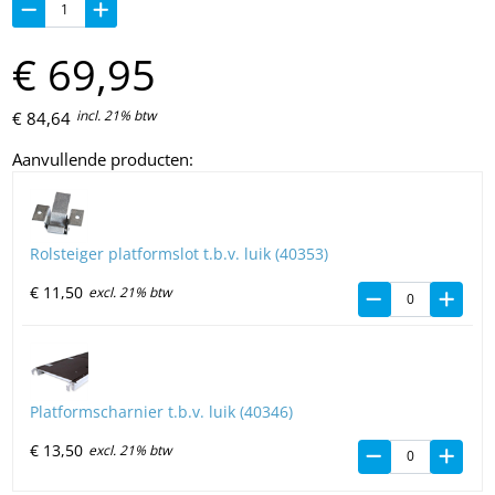
€
69,
95
incl. 21% btw
€
84,
64
Aanvullende producten:
Rolsteiger platformslot t.b.v. luik (40353)
€
11,
50
excl. 21% btw
Platformscharnier t.b.v. luik (40346)
€
13,
50
excl. 21% btw