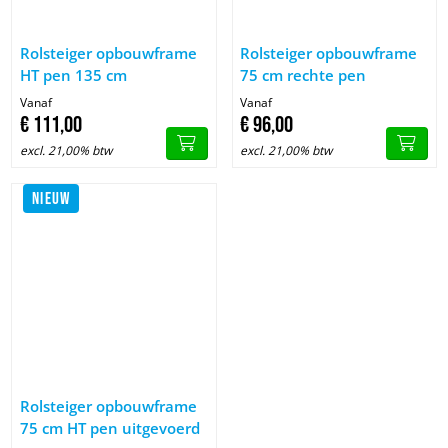
Afbeelding Rolsteiger opbouwframe HT pen 135 cm
Afbeelding Rolsteiger opbouwf
Rolsteiger opbouwframe
Rolsteiger opbouwframe
HT pen 135 cm
75 cm rechte pen
Vanaf
Vanaf
€
111,
00
€
96,
00
excl. 21,00% btw
excl. 21,00% btw
NIEUW
Afbeelding Rolsteiger opbouwframe 75 cm HT pen uitgevoerd
Rolsteiger opbouwframe
75 cm HT pen uitgevoerd