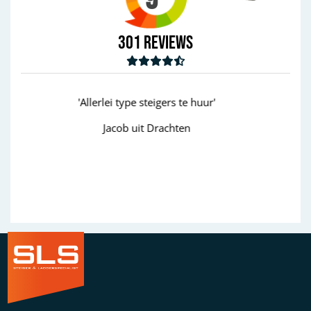
301
Reviews
r'
'goed'
Wim uit Aalten
Previous
Next