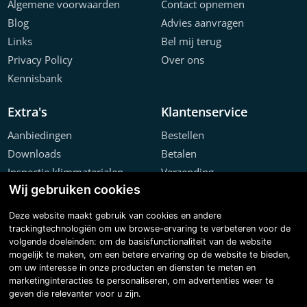
Algemene voorwaarden
Contact opnemen
Blog
Advies aanvragen
Links
Bel mij terug
Privacy Policy
Over ons
Kennisbank
Extra's
Klantenservice
Aanbiedingen
Bestellen
Downloads
Betalen
Inspectie klimmaterialen
Verzending
Wij gebruiken cookies
Offerte configurator
Retourneren
Projecten
Klachten
Deze website maakt gebruik van cookies en andere
trackingtechnologiën om uw browse-ervaring te verbeteren voor de
volgende doeleinden:
om de basisfunctionaliteit van de website
mogelijk te maken
,
om een betere ervaring op de website te bieden
,
om uw interesse in onze producten en diensten te meten en
marketinginteracties te personaliseren
,
om advertenties weer te
geven die relevanter voor u zijn
.