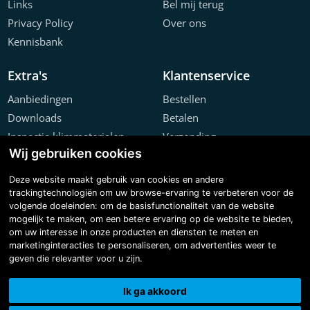
Links
Bel mij terug
Privacy Policy
Over ons
Kennisbank
Extra's
Klantenservice
Aanbiedingen
Bestellen
Downloads
Betalen
Inspectie klimmaterialen
Verzending
Wij gebruiken cookies
Offerte configurator
Retourneren
Projecten
Klachten
Deze website maakt gebruik van cookies en andere
trackingtechnologiën om uw browse-ervaring te verbeteren voor de
volgende doeleinden:
om de basisfunctionaliteit van de website
mogelijk te maken
,
om een betere ervaring op de website te bieden
,
om uw interesse in onze producten en diensten te meten en
marketinginteracties te personaliseren
,
om advertenties weer te
geven die relevanter voor u zijn
.
Copyright © 2026 Steiger & Ladderspecialist B.V.
Made with
BO. Be Original
| Powered by
BO Creator DXP®
Ik ga akkoord