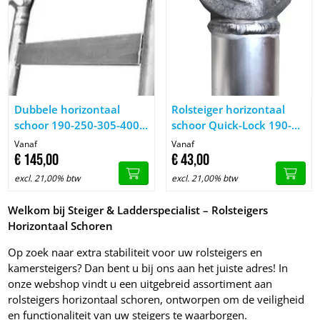
Image Dubbele horizontaal schoor 190-250-305-400 cm
Image Rolsteiger horizontaal 
Dubbele horizontaal
Rolsteiger horizontaal
schoor 190-250-305-400
schoor Quick-Lock 190-
cm
250-305-400 cm
Vanaf
Vanaf
€
145,
00
€
43,
00
excl. 21,00% btw
excl. 21,00% btw
Welkom bij Steiger & Ladderspecialist – Rolsteigers
Horizontaal Schoren
Op zoek naar extra stabiliteit voor uw rolsteigers en
kamersteigers? Dan bent u bij ons aan het juiste adres! In
onze webshop vindt u een uitgebreid assortiment aan
rolsteigers horizontaal schoren, ontworpen om de veiligheid
en functionaliteit van uw steigers te waarborgen.