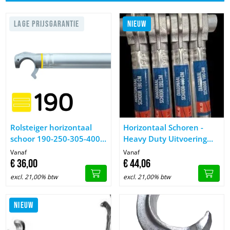
LAGE PRIJSGARANTIE
NIEUW
Image Rolsteiger horizontaal schoor 190-250-305-400 cm
Image Horizontaal Schoren - H
Rolsteiger horizontaal
Horizontaal Schoren -
schoor 190-250-305-400
Heavy Duty Uitvoering
cm
190-250-305 cm
Vanaf
Vanaf
€
36,
00
€
44,
06
excl. 21,00% btw
excl. 21,00% btw
NIEUW