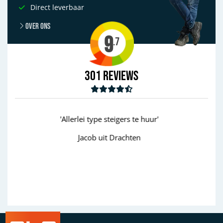
Direct leverbaar
Over ons
9
.7
301
Reviews
uur'
'goed'
Wim uit Aalten
Previous
Next