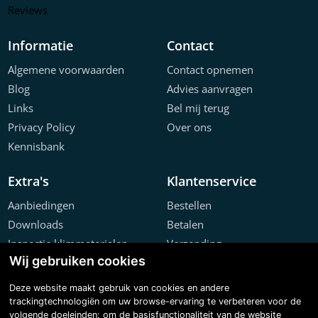
Reviews
Informatie
Contact
Algemene voorwaarden
Contact opnemen
Blog
Advies aanvragen
Links
Bel mij terug
Privacy Policy
Over ons
Kennisbank
Extra's
Klantenservice
Aanbiedingen
Bestellen
Downloads
Betalen
Inspectie klimmaterialen
Verzending
Wij gebruiken cookies
Offerte configurator
Retourneren
Projecten
Klachten
Deze website maakt gebruik van cookies en andere
trackingtechnologiën om uw browse-ervaring te verbeteren voor de
volgende doeleinden:
om de basisfunctionaliteit van de website