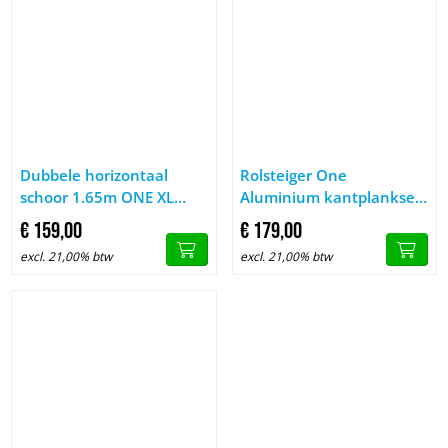
Afbeelding Dubbele horizontaal schoor 1.65m ONE XL (NEW)
Afbeelding Rolsteiger One Al
Dubbele horizontaal
Rolsteiger One
schoor 1.65m ONE XL
Aluminium kantplankset
(NEW)
ONE XL 1.65x0.75m
€
159,
00
€
179,
00
excl. 21,00% btw
excl. 21,00% btw