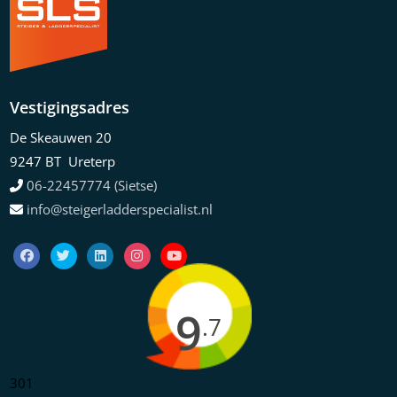
Vestigingsadres
De Skeauwen 20
9247 BT Ureterp
06-22457774 (Sietse)
info@steigerladderspecialist.nl
9
.7
301