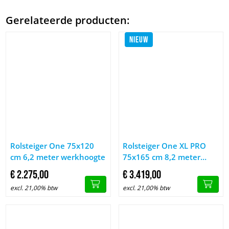
Gerelateerde producten:
NIEUW
Afbeelding Rolsteiger One 75x120 cm 6,2 meter werkhoogte
Afbeelding Rolsteiger One XL
Rolsteiger One 75x120
Rolsteiger One XL PRO
cm 6,2 meter werkhoogte
75x165 cm 8,2 meter
werkhoogte
€
2.275,
00
€
3.419,
00
excl. 21,00% btw
excl. 21,00% btw