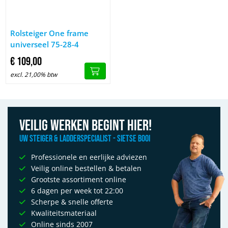
Afbeelding Rolsteiger One frame universeel 75-28-4
Rolsteiger One frame
universeel 75-28-4
€
109,
00
excl. 21,00% btw
Veilig werken begint hier!
Uw Steiger & Ladderspecialist - Sietse Booi
Professionele en eerlijke adviezen
Veilig online bestellen & betalen
Grootste assortiment online
6 dagen per week tot 22:00
Scherpe & snelle offerte
Kwaliteitsmateriaal
Online sinds 2007