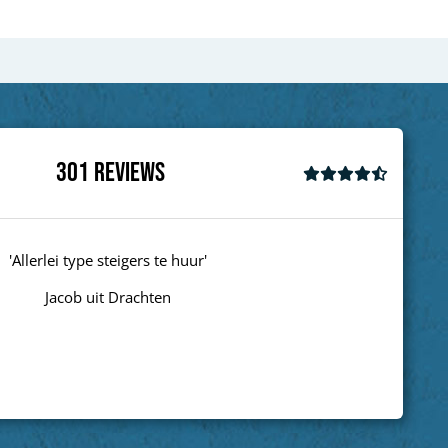
301
Reviews
e huur'
n
Wim
Next