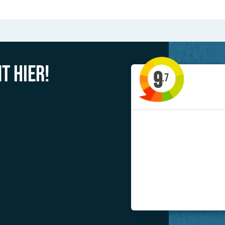
t hier!
9
.7
'Allerlei type steigers t
Jacob uit Drachte
Previous